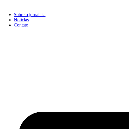
Ir
para
Sobre o jornalista
o
Notícias
conteúdo
Contato