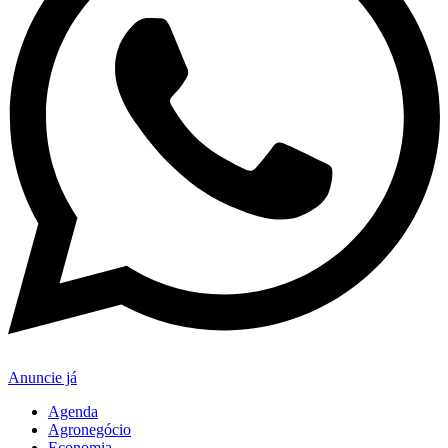
Anuncie já
Agenda
Agronegócio
Economia