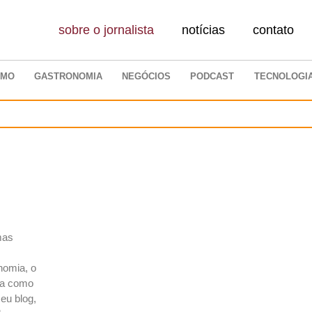
sobre o jornalista
notícias
contato
SMO
GASTRONOMIA
NEGÓCIOS
PODCAST
TECNOLOGI
mas
nomia, o
eja como
eu blog,