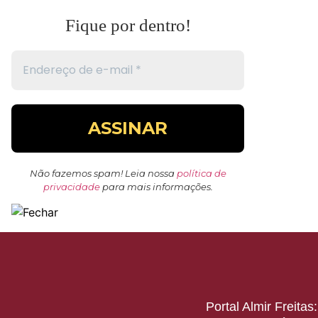
Fique por dentro!
Não fazemos spam! Leia nossa
política de
privacidade
para mais informações.
Portal Almir Freita