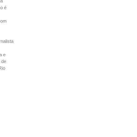
da
o é
 com
nalista
a e
a de
Rio