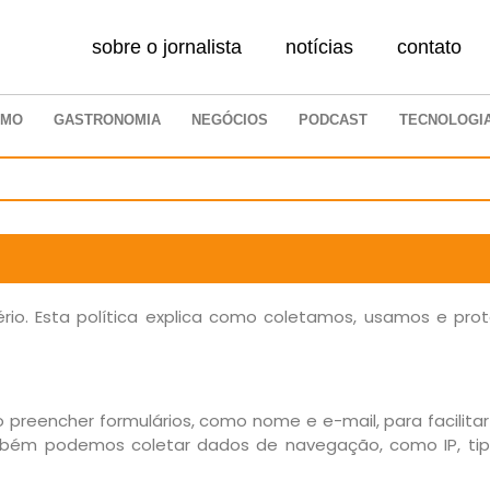
sobre o jornalista
notícias
contato
SMO
GASTRONOMIA
NEGÓCIOS
PODCAST
TECNOLOGI
 sério. Esta política explica como coletamos, usamos e p
preencher formulários, como nome e e-mail, para facilit
mbém podemos coletar dados de navegação, como IP, tipo