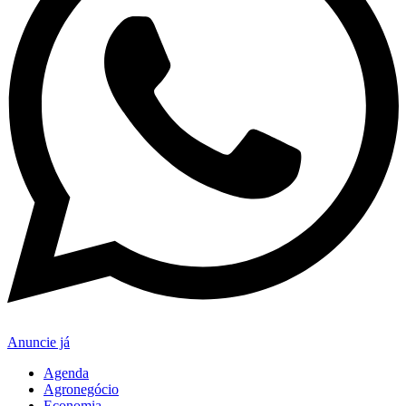
Anuncie já
Agenda
Agronegócio
Economia