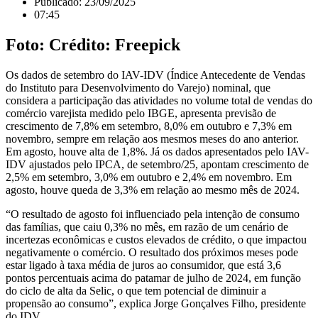
Publicado:
23/09/2025
07:45
Foto: Crédito: Freepick
Os dados de setembro do IAV-IDV (Índice Antecedente de Vendas
do Instituto para Desenvolvimento do Varejo) nominal, que
considera a participação das atividades no volume total de vendas do
comércio varejista medido pelo IBGE, apresenta previsão de
crescimento de 7,8% em setembro, 8,0% em outubro e 7,3% em
novembro, sempre em relação aos mesmos meses do ano anterior.
Em agosto, houve alta de 1,8%. Já os dados apresentados pelo IAV-
IDV ajustados pelo IPCA, de setembro/25, apontam crescimento de
2,5% em setembro, 3,0% em outubro e 2,4% em novembro. Em
agosto, houve queda de 3,3% em relação ao mesmo mês de 2024.
“O resultado de agosto foi influenciado pela intenção de consumo
das famílias, que caiu 0,3% no mês, em razão de um cenário de
incertezas econômicas e custos elevados de crédito, o que impactou
negativamente o comércio. O resultado dos próximos meses pode
estar ligado à taxa média de juros ao consumidor, que está 3,6
pontos percentuais acima do patamar de julho de 2024, em função
do ciclo de alta da Selic, o que tem potencial de diminuir a
propensão ao consumo”, explica Jorge Gonçalves Filho, presidente
do IDV.