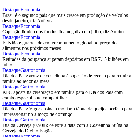
Destaque
Economia
Brasil é o segundo país que mais cresce em produção de veículos
desde janeiro, diz Anfavea
Destaque
Economia
Captação líquida dos fundos fica negativa em julho, diz Anbima
Destaque
Economia
El Niño e guerras devem gerar aumento global no preço dos
alimentos nos próximos meses
Destaque
Economia
Retiradas da poupança superam depósitos em R$ 7,15 bilhões em
julho
Destaque
Gastronomia
Dia dos Pais: arroz de costelinha é sugestão de receita para reunir a
família ao redor da mesa
Destaque
Gastronomia
KFC aposta na celebração em família para o Dia dos Pais com
combo especial para compartilhar
Destaque
Gastronomia
Dia dos Pais: Vigor ensina a montar a tábua de queijos perfeita para
impressionar no almoço de domingo
Destaque
Gastronomia
Dia da Cerveja (07/08): celebre a data com a Costelinha Suína na
Cerveja do Divino Fogão
Destaque
Economia