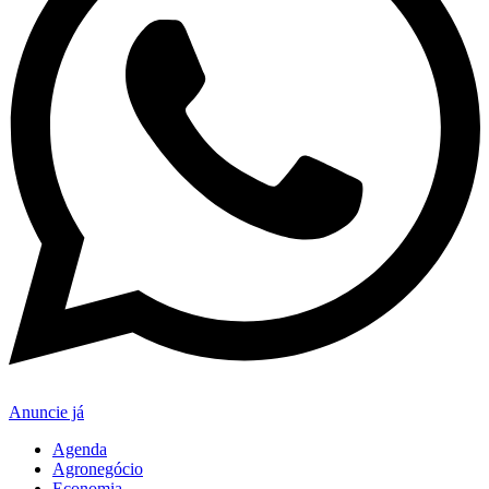
Anuncie já
Agenda
Agronegócio
Economia