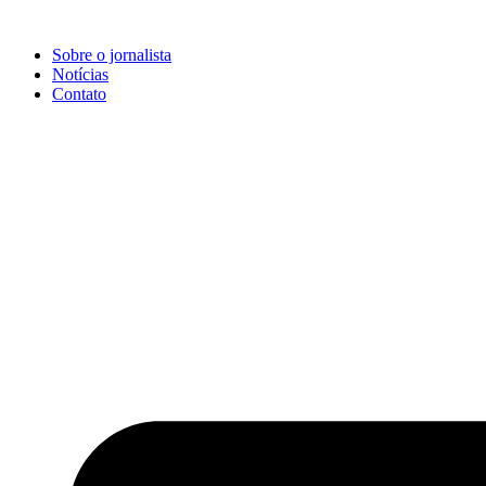
Ir
para
Sobre o jornalista
o
Notícias
conteúdo
Contato