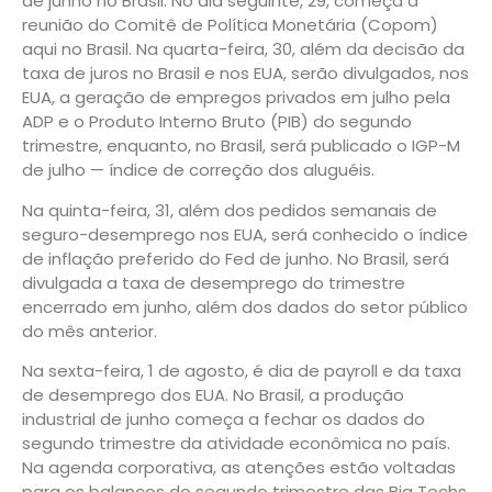
de junho no Brasil. No dia seguinte, 29, começa a
reunião do Comitê de Política Monetária (Copom)
aqui no Brasil. Na quarta-feira, 30, além da decisão da
taxa de juros no Brasil e nos EUA, serão divulgados, nos
EUA, a geração de empregos privados em julho pela
ADP e o Produto Interno Bruto (PIB) do segundo
trimestre, enquanto, no Brasil, será publicado o IGP-M
de julho — índice de correção dos aluguéis.
Na quinta-feira, 31, além dos pedidos semanais de
seguro-desemprego nos EUA, será conhecido o índice
de inflação preferido do Fed de junho. No Brasil, será
divulgada a taxa de desemprego do trimestre
encerrado em junho, além dos dados do setor público
do mês anterior.
Na sexta-feira, 1 de agosto, é dia de payroll e da taxa
de desemprego dos EUA. No Brasil, a produção
industrial de junho começa a fechar os dados do
segundo trimestre da atividade econômica no país.
Na agenda corporativa, as atenções estão voltadas
para os balanços do segundo trimestre das Big Techs