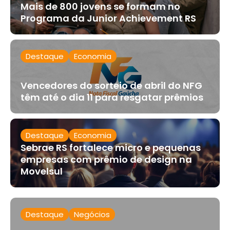
Mais de 800 jovens se formam no
Programa da Junior Achievement RS
Destaque
Economia
Vencedores do sorteio de abril do NFG
têm até o dia 11 para resgatar prêmios
Destaque
Economia
Sebrae RS fortalece micro e pequenas
empresas com prêmio de design na
Movelsul
Destaque
Negócios