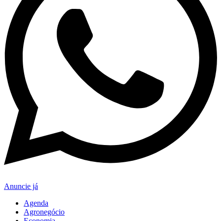
Anuncie já
Agenda
Agronegócio
Economia