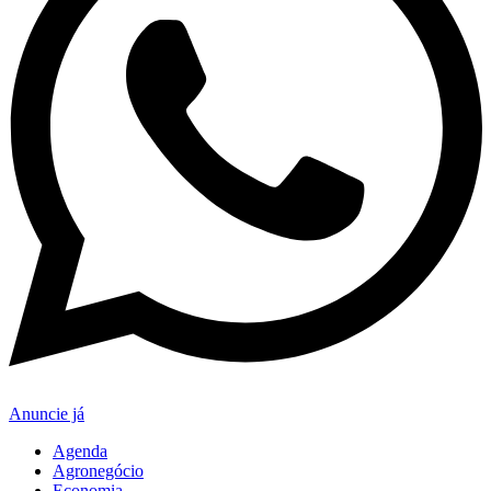
Anuncie já
Agenda
Agronegócio
Economia