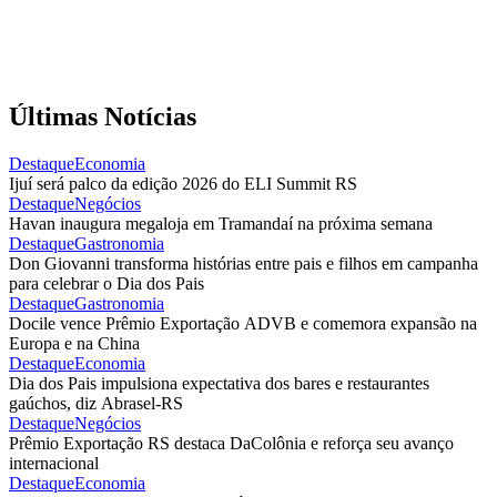
Últimas Notícias
Destaque
Economia
Ijuí será palco da edição 2026 do ELI Summit RS
Destaque
Negócios
Havan inaugura megaloja em Tramandaí na próxima semana
Destaque
Gastronomia
Don Giovanni transforma histórias entre pais e filhos em campanha
para celebrar o Dia dos Pais
Destaque
Gastronomia
Docile vence Prêmio Exportação ADVB e comemora expansão na
Europa e na China
Destaque
Economia
Dia dos Pais impulsiona expectativa dos bares e restaurantes
gaúchos, diz Abrasel-RS
Destaque
Negócios
Prêmio Exportação RS destaca DaColônia e reforça seu avanço
internacional
Destaque
Economia