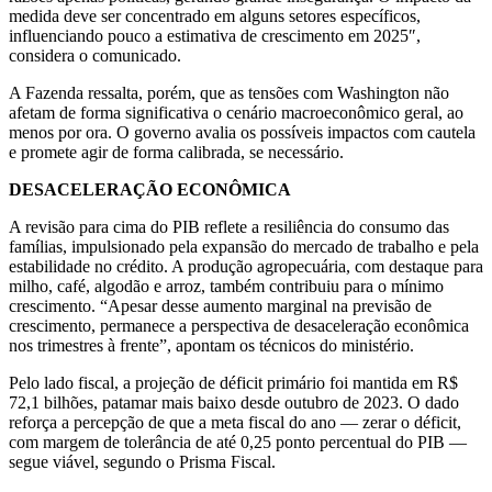
medida deve ser concentrado em alguns setores específicos,
influenciando pouco a estimativa de crescimento em 2025″,
considera o comunicado.
A Fazenda ressalta, porém, que as tensões com Washington não
afetam de forma significativa o cenário macroeconômico geral, ao
menos por ora. O governo avalia os possíveis impactos com cautela
e promete agir de forma calibrada, se necessário.
DESACELERAÇÃO ECONÔMICA
A revisão para cima do PIB reflete a resiliência do consumo das
famílias, impulsionado pela expansão do mercado de trabalho e pela
estabilidade no crédito. A produção agropecuária, com destaque para
milho, café, algodão e arroz, também contribuiu para o mínimo
crescimento. “Apesar desse aumento marginal na previsão de
crescimento, permanece a perspectiva de desaceleração econômica
nos trimestres à frente”, apontam os técnicos do ministério.
Pelo lado fiscal, a projeção de déficit primário foi mantida em R$
72,1 bilhões, patamar mais baixo desde outubro de 2023. O dado
reforça a percepção de que a meta fiscal do ano — zerar o déficit,
com margem de tolerância de até 0,25 ponto percentual do PIB —
segue viável, segundo o Prisma Fiscal.