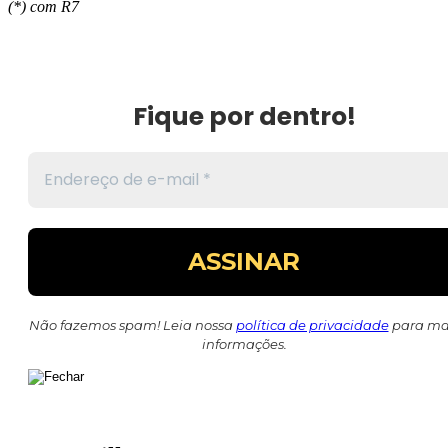
(*) com R7
Fique por dentro!
Não fazemos spam! Leia nossa
política de privacidade
para ma
informações.