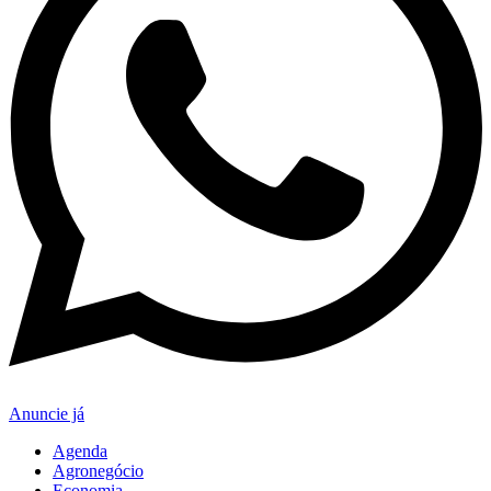
Anuncie já
Agenda
Agronegócio
Economia