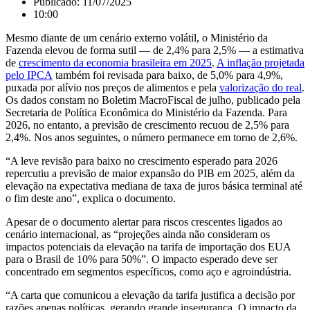
Publicado:
11/07/2025
10:00
Mesmo diante de um cenário externo volátil, o Ministério da
Fazenda elevou de forma sutil — de 2,4% para 2,5% — a estimativa
de
crescimento da economia brasileira em 2025
.
A inflação projetada
pelo IPCA
também foi revisada para baixo, de 5,0% para 4,9%,
puxada por alívio nos preços de alimentos e pela
valorização do real
.
Os dados constam no Boletim MacroFiscal de julho, publicado pela
Secretaria de Política Econômica do Ministério da Fazenda. Para
2026, no entanto, a previsão de crescimento recuou de 2,5% para
2,4%. Nos anos seguintes, o número permanece em torno de 2,6%.
“A leve revisão para baixo no crescimento esperado para 2026
repercutiu a previsão de maior expansão do PIB em 2025, além da
elevação na expectativa mediana de taxa de juros básica terminal até
o fim deste ano”, explica o documento.
Apesar de o documento alertar para riscos crescentes ligados ao
cenário internacional, as “projeções ainda não consideram os
impactos potenciais da elevação na tarifa de importação dos EUA
para o Brasil de 10% para 50%”. O impacto esperado deve ser
concentrado em segmentos específicos, como aço e agroindústria.
“A carta que comunicou a elevação da tarifa justifica a decisão por
razões apenas políticas, gerando grande insegurança. O impacto da