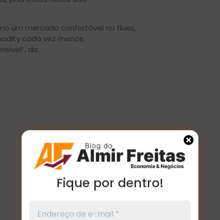
mo um mercado confortável no fluxo,
modity cada vez menos
ível”, diz.
Fique por dentro!