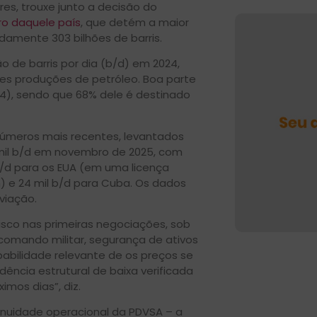
res, trouxe junto a decisão do
ero daquele país
, que detém a maior
amente 303 bilhões de barris.
 de barris por dia (b/d) em 2024,
res produções de petróleo. Boa parte
4), sendo que 68% dele é destinado
números mais recentes, levantados
mil b/d em novembro de 2025, com
b/d para os EUA (em uma licença
) e 24 mil b/d para Cuba. Os dados
viação.
sco nas primeiras negociações, sob
comando militar, segurança de ativos
babilidade relevante de os preços se
ência estrutural de baixa verificada
mos dias”, diz.
inuidade operacional da PDVSA – a