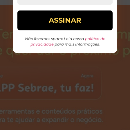
Não fazemos spam! Leia nossa
política de
privacidade
para mais informações.