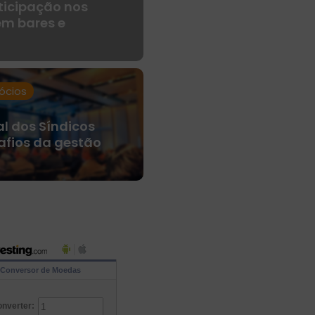
ticipação nos
m bares e
ócios
l dos Síndicos
afios da gestão