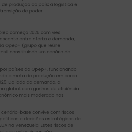
 de produção do país; a logística e
 transição de poder.
róleo começa 2026 com viés
rescente entre oferta e demanda,
 da Opep+ (grupo que reúne
sil, constituindo um cenário de
 por países da Opep+, funcionando
ndo a meta de produção em cerca
2025. Do lado da demanda, a
o global, com ganhos de eficiência
econômico mais moderado nas
 cenário-base convive com riscos
olíticos e decisões estratégicas de
EUA na Venezuela. Estes riscos de
l, pois estes riscos são