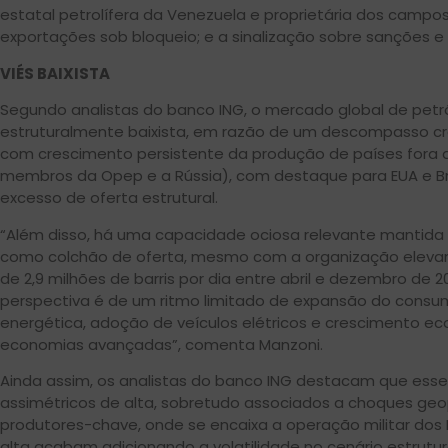
estatal petrolífera da Venezuela e proprietária dos campos
exportações sob bloqueio; e a sinalização sobre sanções e
VIÉS BAIXISTA
Segundo analistas do banco ING, o mercado global de pet
estruturalmente baixista, em razão de um descompasso c
com crescimento persistente da produção de países fora
membros da Opep e a Rússia), com destaque para EUA e Bra
excesso de oferta estrutural.
“Além disso, há uma capacidade ociosa relevante mantida
como colchão de oferta, mesmo com a organização eleva
de 2,9 milhões de barris por dia entre abril e dezembro de 
perspectiva é de um ritmo limitado de expansão do consum
energética, adoção de veículos elétricos e crescimento 
economias avançadas”, comenta Manzoni.
Ainda assim, os analistas do banco ING destacam que esse
assimétricos de alta, sobretudo associados a choques geop
produtores-chave, onde se encaixa a operação militar dos 
alta acabam adicionando a volatilidade no cenário estrutura