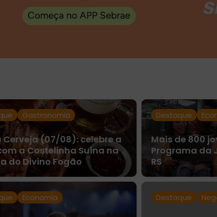
que
Gastronomia
Destaque
Eco
 Cerveja (07/08): celebre a
Mais de 800 j
com a Costelinha Suína na
Programa da 
ja do Divino Fogão
RS
que
Economia
Destaque
Neg