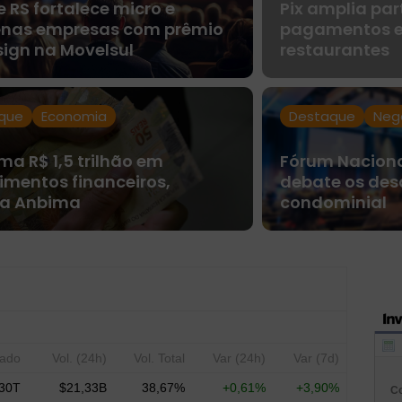
 RS fortalece micro e
Pix amplia par
nas empresas com prêmio
pagamentos e
sign na Movelsul
restaurantes
que
Economia
Destaque
Neg
ma R$ 1,5 trilhão em
Fórum Naciona
imentos financeiros,
debate os des
a Anbima
condominial