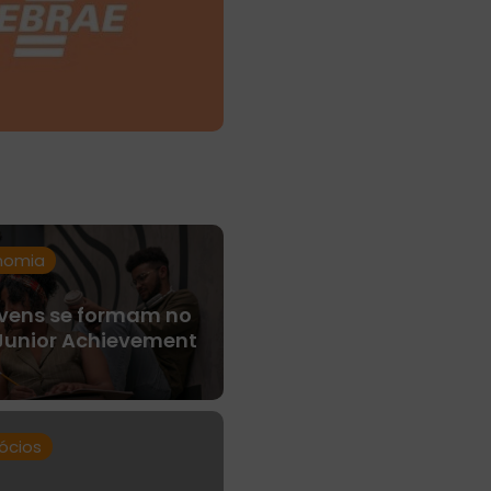
nomia
ovens se formam no
Junior Achievement
ócios