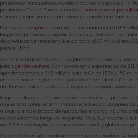
presidente venezuelano, Nicolás Maduroe a esposa, Cilia Flo
presidente Donald Trump o controle
sobre o setor petrolíf
reserva comprovada de petróleo do mundo, com aproximad
Porém,
a produção é baixa
, de aproximadamente 0,96 milhão
longe das primeiras posições entre os países com as maio
da produção venezuelana é exportada (805 mil b/d em 202
para a China.
Conforme Leandro Manzoni, da plataforma Investing.com, 
pela
agência Reuters
, apontavam uma exportação de 921 
aproximadamente 746 mil b/d para a China (80%), 150 mil 
especial sem sanção para a petrolífera americana Chevron
da Reuters incluem petróleo cru, gasolina e querosene de a
Segundo ele, a tendência é de um aumento do prêmio de ri
a incerteza sobre ordem interna venezuelana, a cadeia de 
e seguro e roteirização de navios. “No entanto, há uma pro
estabilizarem ao longo da segunda-feira, 5, e retome a tend
em 2025 na cotação da principal commodity global nos próxi
Os investidores vão monitorar no caso venezuelano: A cont