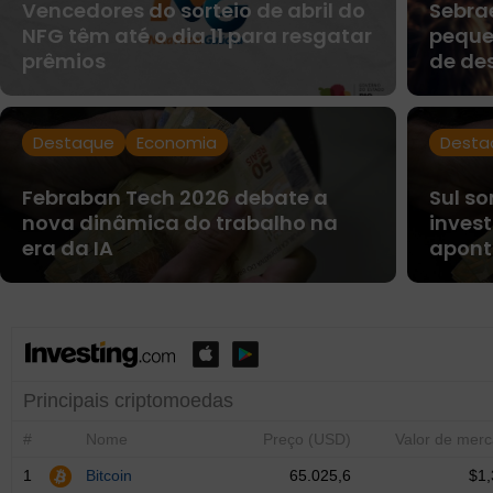
Vencedores do sorteio de abril do
Sebrae
NFG têm até o dia 11 para resgatar
peque
prêmios
de de
Destaque
Economia
Desta
Febraban Tech 2026 debate a
Sul so
nova dinâmica do trabalho na
invest
era da IA
apont