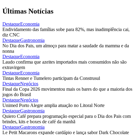
Últimas Notícias
Destaque
Economia
Endividamento das famílias sobe para 82%, mas inadimplência cai,
diz CNC
Destaque
Gastronomia
No Dia dos Pais, um almoço para matar a saudade da mamma e da
nonna
Destaque
Economia
Laudo confirma que azeites importados mais consumidos não são
extravirgem
Destaque
Economia
Tintas Renner e Tumelero participam da Construsul
Destaque
Negócios
Final da Copa 2026 movimentou mais os bares do que a maioria dos
jogos do Brasil
Destaque
Negócios
Unimed Porto Alegre amplia atuação no Litoral Norte
Destaque
Gastronomia
Quiero Café prepara programação especial para o Dia dos Pais com
brindes, kits e boxes de café da manhã
Destaque
Gastronomia
Le Petit Macarons expande cardápio e lança sabor Dark Chocolate