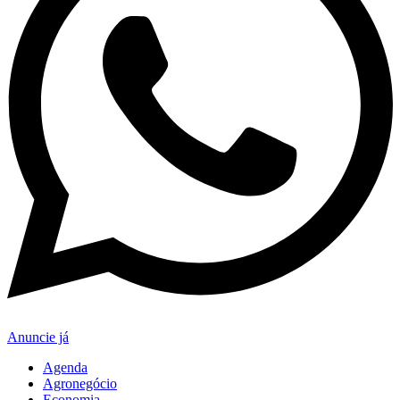
Anuncie já
Agenda
Agronegócio
Economia