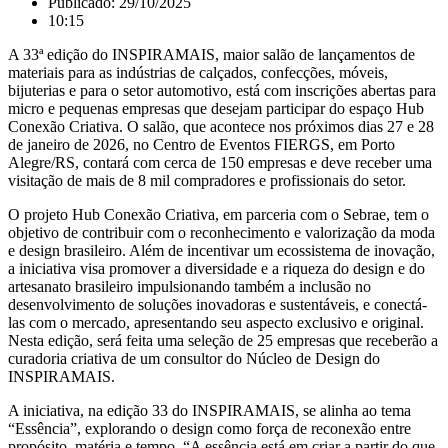
Publicado:
29/10/2025
10:15
A 33ª edição do INSPIRAMAIS, maior salão de lançamentos de
materiais para as indústrias de calçados, confecções, móveis,
bijuterias e para o setor automotivo, está com inscrições abertas para
micro e pequenas empresas que desejam participar do espaço Hub
Conexão Criativa. O salão, que acontece nos próximos dias 27 e 28
de janeiro de 2026, no Centro de Eventos FIERGS, em Porto
Alegre/RS, contará com cerca de 150 empresas e deve receber uma
visitação de mais de 8 mil compradores e profissionais do setor.
O projeto Hub Conexão Criativa, em parceria com o Sebrae, tem o
objetivo de contribuir com o reconhecimento e valorização da moda
e design brasileiro. Além de incentivar um ecossistema de inovação,
a iniciativa visa promover a diversidade e a riqueza do design e do
artesanato brasileiro impulsionando também a inclusão no
desenvolvimento de soluções inovadoras e sustentáveis, e conectá-
las com o mercado, apresentando seu aspecto exclusivo e original.
Nesta edição, será feita uma seleção de 25 empresas que receberão a
curadoria criativa de um consultor do Núcleo de Design do
INSPIRAMAIS.
A iniciativa, na edição 33 do INSPIRAMAIS, se alinha ao tema
“Essência”, explorando o design como força de reconexão entre
propósito, matéria e tempo. “A essência está em criar a partir do que