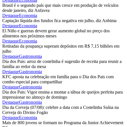
Destaque
Economia
Brasil é o segundo país que mais cresce em produção de veículos
desde janeiro, diz Anfavea
Destaque
Economia
Captação líquida dos fundos fica negativa em julho, diz Anbima
Destaque
Economia
El Niño e guerras devem gerar aumento global no preço dos
alimentos nos próximos meses
Destaque
Economia
Retiradas da poupança superam depósitos em R$ 7,15 bilhões em
julho
Destaque
Gastronomia
Dia dos Pais: arroz de costelinha é sugestão de receita para reunir a
família ao redor da mesa
Destaque
Gastronomia
KFC aposta na celebração em família para o Dia dos Pais com
combo especial para compartilhar
Destaque
Gastronomia
Dia dos Pais: Vigor ensina a montar a tábua de queijos perfeita para
impressionar no almoço de domingo
Destaque
Gastronomia
Dia da Cerveja (07/08): celebre a data com a Costelinha Suína na
Cerveja do Divino Fogão
Destaque
Economia
Mais de 800 jovens se formam no Programa da Junior Achievement