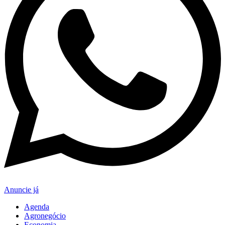
Anuncie já
Agenda
Agronegócio
Economia