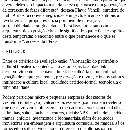
é verdadeiro, do impacto real, da beleza que nasce da regeneração e
da coragem de fazer diferente”, destaca Flávia Vanelli, curadora do
Hub. A mostra convida negócios de impacto e marcas autorais a
revelarem sua própria essência por meio de inovação,
sustentabilidade e originalidade. “Para isso, preparamos uma
arquitetura de exposição cheia de significado, que reflete o espírito
desta temporada: o encontro entre o que permanece e o que se
transforma”, acrescenta Flávia.
CRITÉRIOS
Entre os critérios de avaliação estão: Valorização do patrimônio
cultural brasileiro, conteúdo inovador, aspecto ambiental,
desenvolvimento sustentável, interface solidária e multicultural,
geração de emprego e renda, preservação e divulgação dos valores
intrínsecos à cultura local, qualidade estético-formal, tecnologia e
funcionalidade.
Podem participar micro e pequenas empresas dos setores de
vestuário (confecção), calçados, acessórios, joalheria e moveleiro
que desenvolvem e oferecem ao mercado materiais como solados,
palmilhas, saltos, fachetes, couros, metais/ABS, laminados, tecidos e
tramas, enfeites, aviamentos e biomateriais, além de soluções
inovadoras em embalagem e arquitetura comercial de marcas. Já os
fornecedores de serviços podem oferecer consultorias para o