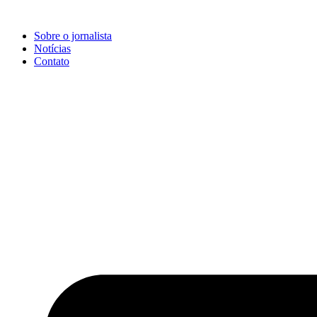
Ir
para
Sobre o jornalista
o
Notícias
conteúdo
Contato