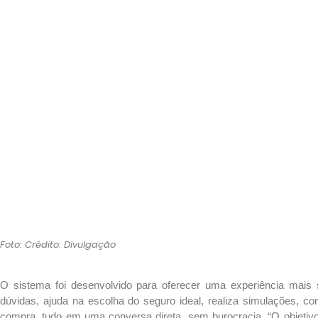
Foto: Crédito: Divulgação
O sistema foi desenvolvido para oferecer uma experiência mais s
dúvidas, ajuda na escolha do seguro ideal, realiza simulações, 
compra, tudo em uma conversa direta, sem burocracia.
“O objetiv