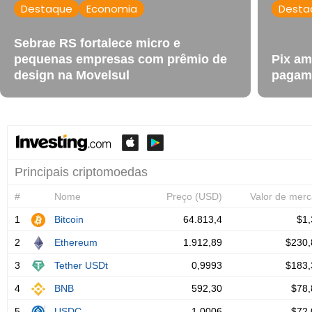
Destaque
Economia
Desta
Sebrae RS fortalece micro e
pequenas empresas com prêmio de
Pix am
design na Movelsul
pagame