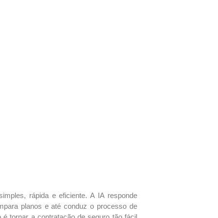
imples, rápida e eficiente. A IA responde
compara planos e até conduz o processo de
o é tornar a contratação de seguro tão fácil