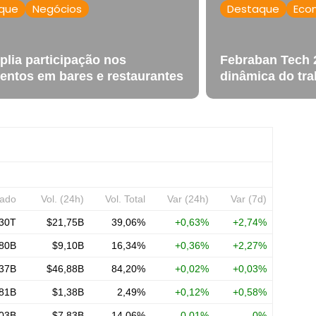
que
Negócios
Destaque
Eco
plia participação nos
Febraban Tech 
ntos em bares e restaurantes
dinâmica do tra