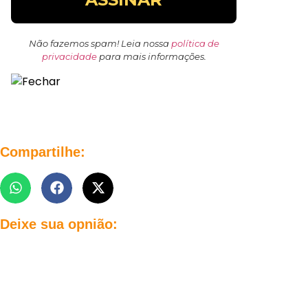
Não fazemos spam! Leia nossa
política de
privacidade
para mais informações.
Compartilhe:
Deixe sua opnião: