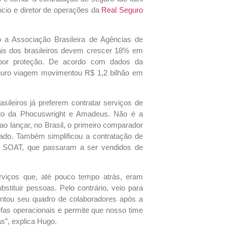
ócio e diretor de operações da
Real Seguro
a Associação Brasileira de Agências de
nais dos brasileiros devem crescer 18% em
por proteção.
De acordo com dados da
guro viagem movimentou R$ 1,2 bilhão em
leiros já preferem contratar serviços de
ento da Phocuswright e Amadeus.
Não é a
ao lançar, no Brasil, o primeiro comparador
ado. Também simplificou a contratação de
e SOAT, que passaram a ser vendidos de
erviços que, até pouco tempo atrás, eram
stituir pessoas. Pelo contrário, veio para
ntou seu quadro de colaboradores após a
refas operacionais e permite que nosso time
s”, explica Hugo.