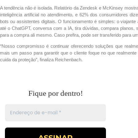
A tendência não é isolada. Relatório da Zendesk e McKinsey most
inteligência artificial no atendimento, e 62% dos consumidores di
bots ou assistentes digitais.
O funcionamento é simples: o viajant
até o ChatGPT, conversa com a IA, tira dúvidas, compara planos, si
para a compra ali mesmo. Caso prefira, pode ser transferido para
“Nosso compromisso é continuar oferecendo soluções que realment
mais um passo para garantir que o cliente foque no que realmente 
cuida da proteção”, finaliza Reichenbach.
Fique por dentro!