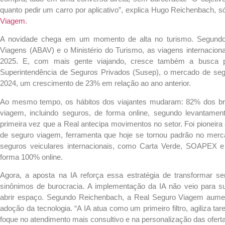
quanto pedir um carro por aplicativo”, explica Hugo Reichenbach, s
Viagem
.
A novidade chega em um momento de alta no turismo. Segundo 
Viagens (ABAV) e o Ministério do Turismo, as viagens internacio
2025. E, com mais gente viajando, cresce também a busca 
Superintendência de Seguros Privados (Susep), o mercado de se
2024, um crescimento de 23% em relação ao ano anterior.
Ao mesmo tempo, os hábitos dos viajantes mudaram: 82% dos brasi
viagem, incluindo seguros, de forma online, segundo levantam
primeira vez que a Real antecipa movimentos no setor. Foi pioneira 
de seguro viagem, ferramenta que hoje se tornou padrão no merc
seguros veiculares internacionais, como Carta Verde, SOAPEX 
forma 100% online.
Agora, a aposta na IA reforça essa estratégia de transformar s
sinônimos de burocracia.
A implementação da IA não veio para sub
abrir espaço. Segundo Reichenbach, a Real Seguro Viagem aume
adoção da tecnologia. “A IA atua como um primeiro filtro, agiliza ta
foque no atendimento mais consultivo e na personalização das oferta