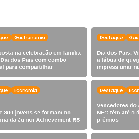
que
Gastronomia
Destaque
Gas
osta na celebração em família
Dia dos Pais: V
 Dia dos Pais com combo
a tábua de queij
al para compartilhar
impressionar n
que
Economia
Destaque
Eco
Vencedores do s
e 800 jovens se formam no
NFG têm até o d
ma da Junior Achievement RS
prêmios