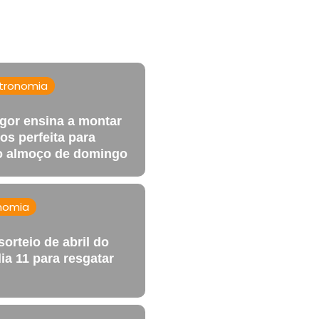
tronomia
igor ensina a montar
os perfeita para
o almoço de domingo
nomia
orteio de abril do
ia 11 para resgatar