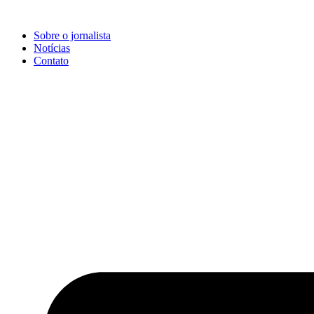
Ir
para
Sobre o jornalista
o
Notícias
conteúdo
Contato