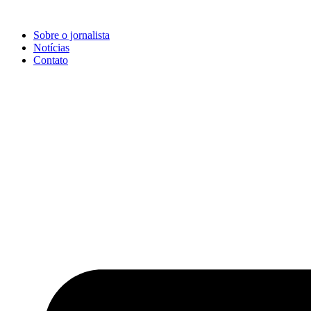
Ir
para
Sobre o jornalista
o
Notícias
conteúdo
Contato