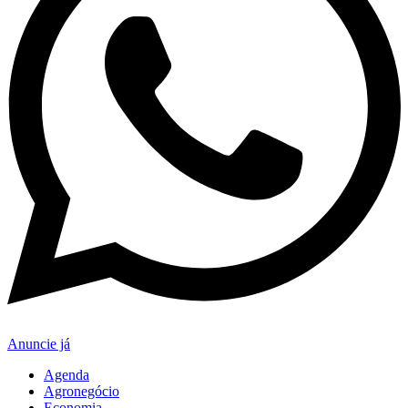
Anuncie já
Agenda
Agronegócio
Economia