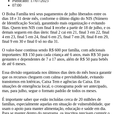
Publicado:
17/07/2025
07:00
O Bolsa Família terá seus pagamentos de julho liberados entre os
dias 18 e 31 deste mês, conforme o último dígito do NIS (Número
de Identificação Social), garantindo mais organização e evitando
filas. Quem tem NIS com final
1
recebe a partir de 18 de julho, e os
demais seguem em dias úteis: final 2 cai em 21, final 3 em 22, final
4 em 23, final 5 em 24, final 6 em 25, final 7 em 28, final 8 em 29,
final 9 em 30 e final 0 só no dia 31.
O valor-base continua sendo R$ 600 por família, com adicionais
importantes: R$ 150 para cada criança até 6 anos, mais R$ 50 para
gestantes e dependentes de 7 a 17 anos, além de R$ 50 para bebês
de até 6 meses.
Essa divisão organizada nos últimos dias úteis do mês busca garantir
que os recursos cheguem com calma e previsibilidade, evitando
transtornos em lotéricas, Caixa Tem e agências da Caixa. Em
situações de emergência local, o cronograma pode ser antecipado,
mas, para julho, segue o formato padrão de todos os meses.
É importante saber que estão incluídas cerca de 20 milhões de
famílias, especialmente aquelas em situação de vulnerabilidade, que
usam o apoio para manter alimentação, educação e saúde em dia.
Para se manter dentro do programa, os inscritos precisam cumprir o