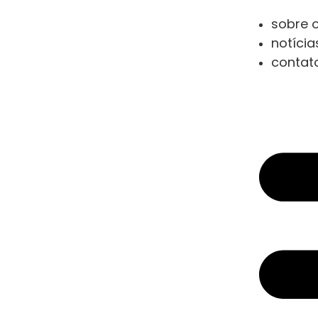
sobre o
notícia
contat