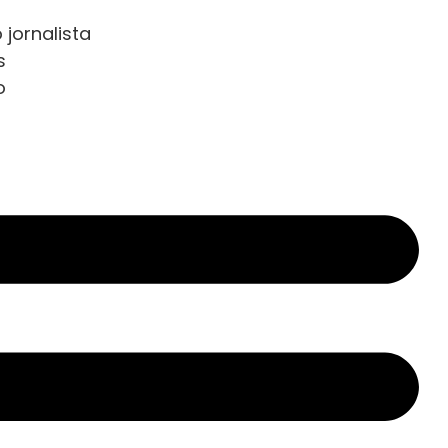
 jornalista
s
o