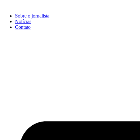
Ir
para
Sobre o jornalista
o
Notícias
conteúdo
Contato