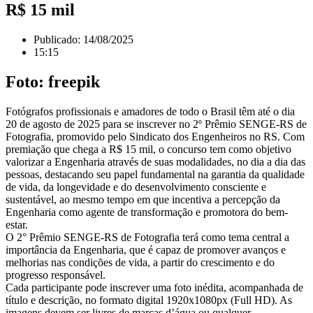
R$ 15 mil
Publicado:
14/08/2025
15:15
Foto: freepik
Fotógrafos profissionais e amadores de todo o Brasil têm até o dia
20 de agosto de 2025 para se inscrever no 2º Prêmio SENGE-RS de
Fotografia, promovido pelo Sindicato dos Engenheiros no RS. Com
premiação que chega a R$ 15 mil, o concurso tem como objetivo
valorizar a Engenharia através de suas modalidades, no dia a dia das
pessoas, destacando seu papel fundamental na garantia da qualidade
de vida, da longevidade e do desenvolvimento consciente e
sustentável, ao mesmo tempo em que incentiva a percepção da
Engenharia como agente de transformação e promotora do bem-
estar.
O 2° Prêmio SENGE-RS de Fotografia terá como tema central a
importância da Engenharia, que é capaz de promover avanços e
melhorias nas condições de vida, a partir do crescimento e do
progresso responsável.
Cada participante pode inscrever uma foto inédita, acompanhada de
título e descrição, no formato digital 1920x1080px (Full HD). As
imagens devem ser livres de marcas d’água ou qualquer