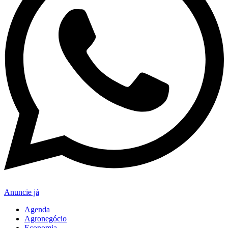
Anuncie já
Agenda
Agronegócio
Economia