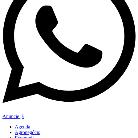
Anuncie já
Agenda
Agronegócio
Economia