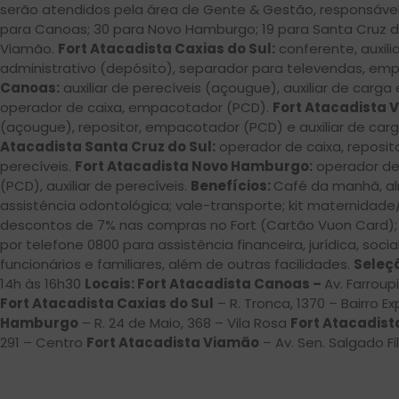
serão atendidos pela área de Gente & Gestão, responsável
para Canoas; 30 para Novo Hamburgo; 19 para Santa Cruz do S
Viamão.
Fort Atacadista Caxias do Sul:
conferente, auxili
administrativo (depósito), separador para televendas, em
Canoas:
auxiliar de perecíveis (açougue), auxiliar de carga
operador de caixa, empacotador (PCD).
Fort Atacadista 
(açougue), repositor, empacotador (PCD) e auxiliar de car
Atacadista Santa Cruz do Sul:
operador de caixa, reposit
perecíveis.
Fort Atacadista Novo Hamburgo:
operador de 
(PCD), auxiliar de perecíveis.
Benefícios:
Café da manhã, al
assistência odontológica; vale-transporte; kit maternidade
descontos de 7% nas compras no Fort (Cartão Vuon Card);
por telefone 0800 para assistência financeira, jurídica, socia
funcionários e familiares, além de outras facilidades.
Seleçã
14h às 16h30
Locais: Fort Atacadista Canoas –
Av. Farroup
Fort Atacadista Caxias do Sul
– R. Tronca, 1370 – Bairro E
Hamburgo
– R. 24 de Maio, 368 – Vila Rosa
Fort Atacadist
291 – Centro
Fort Atacadista Viamão
– Av. Sen. Salgado Fi