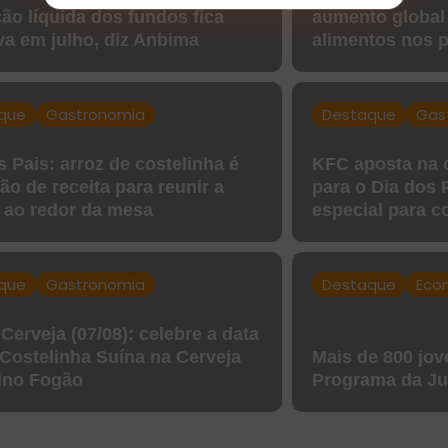
ão líquida dos fundos fica
aumento global
va em julho, diz Anbima
alimentos nos 
que
Gastronomia
Destaque
Gas
s Pais: arroz de costelinha é
KFC aposta na 
ão de receita para reunir a
para o Dia dos
a ao redor da mesa
especial para c
que
Gastronomia
Destaque
Eco
 Cerveja (07/08): celebre a data
Costelinha Suína na Cerveja
Mais de 800 jo
ino Fogão
Programa da Ju