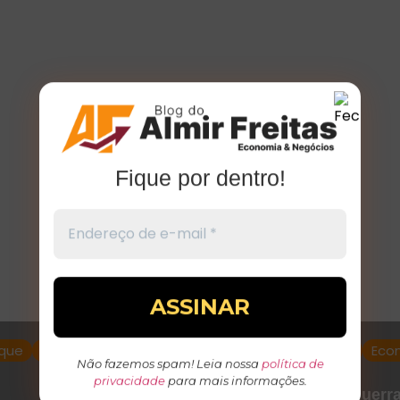
Fique por dentro!
que
Economia
Destaque
Eco
Não fazemos spam! Leia nossa
política de
privacidade
para mais informações.
El Niño e guerr