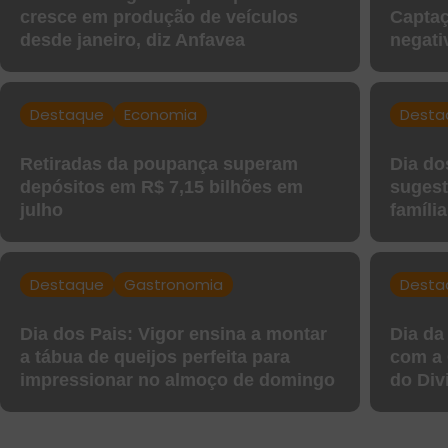
cresce em produção de veículos
Captaç
desde janeiro, diz Anfavea
negati
Destaque
Economia
Desta
Retiradas da poupança superam
Dia do
depósitos em R$ 7,15 bilhões em
sugest
julho
famíli
Destaque
Gastronomia
Desta
Dia dos Pais: Vigor ensina a montar
Dia da
a tábua de queijos perfeita para
com a 
impressionar no almoço de domingo
do Div