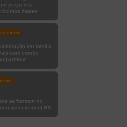
 no preço dos
próximos meses
tronomia
celebração em família
 Pais com combo
ompartilhar
nomia
vens se formam no
nior Achievement RS