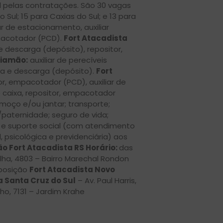
 pelas contratações. São 30 vagas
ul; 15 para Caxias do Sul; e 13 para
ar de estacionamento, auxiliar
pacotador (PCD).
Fort Atacadista
 e descarga (depósito), repositor,
Viamão:
auxiliar de perecíveis
ga e descarga (depósito).
Fort
or, empacotador (PCD), auxiliar de
caixa, repositor, empacotador
moço e/ou jantar; transporte;
/paternidade; seguro de vida;
 e suporte social (com atendimento
l, psicológica e previdenciária) aos
o Fort Atacadista RS Horário:
das
ilha, 4803 – Bairro Marechal Rondon
xposição
Fort Atacadista Novo
a Santa Cruz do Sul
– Av. Paul Harris,
lho, 7131 – Jardim Krahe