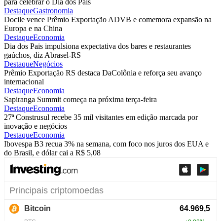
para celebrar o Dia dos Pais
Destaque
Gastronomia
Docile vence Prêmio Exportação ADVB e comemora expansão na
Europa e na China
Destaque
Economia
Dia dos Pais impulsiona expectativa dos bares e restaurantes
gaúchos, diz Abrasel-RS
Destaque
Negócios
Prêmio Exportação RS destaca DaColônia e reforça seu avanço
internacional
Destaque
Economia
Sapiranga Summit começa na próxima terça-feira
Destaque
Economia
27ª Construsul recebe 35 mil visitantes em edição marcada por
inovação e negócios
Destaque
Economia
Ibovespa B3 recua 3% na semana, com foco nos juros dos EUA e
do Brasil, e dólar cai a R$ 5,08