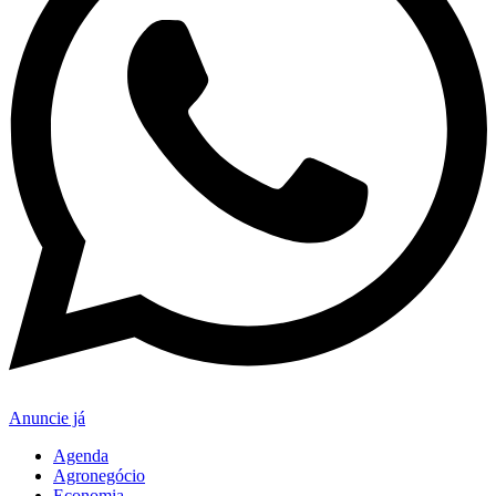
Anuncie já
Agenda
Agronegócio
Economia