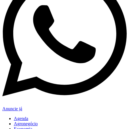
Anuncie já
Agenda
Agronegócio
Economia