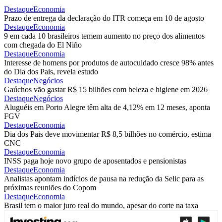
Destaque
Economia
Prazo de entrega da declaração do ITR começa em 10 de agosto
Destaque
Economia
9 em cada 10 brasileiros temem aumento no preço dos alimentos
com chegada do El Niño
Destaque
Economia
Interesse de homens por produtos de autocuidado cresce 98% antes
do Dia dos Pais, revela estudo
Destaque
Negócios
Gaúchos vão gastar R$ 15 bilhões com beleza e higiene em 2026
Destaque
Negócios
Aluguéis em Porto Alegre têm alta de 4,12% em 12 meses, aponta
FGV
Destaque
Economia
Dia dos Pais deve movimentar R$ 8,5 bilhões no comércio, estima
CNC
Destaque
Economia
INSS paga hoje novo grupo de aposentados e pensionistas
Destaque
Economia
Analistas apontam indícios de pausa na redução da Selic para as
próximas reuniões do Copom
Destaque
Economia
Brasil tem o maior juro real do mundo, apesar do corte na taxa