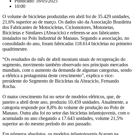
Publicado:
16/05/2025
10:00
O volume de bicicletas produzidas em abril foi de 35.429 unidades,
21,6% superior ao de março. Os dados são da Associação Brasileira
dos Fabricantes de Motocicletas, Ciclomotores, Motonetas,
Bicicletas e Similares (Abraciclo) e referem-se aos fabricantes
instalados no Polo Industrial de Manaus. Segundo a associação, no
consolidado do ano, foram fabricadas 118.614 bicicletas no primeiro
quadrimestre.
“Os resultados do mês de abril mostram sinais de recuperação do
segmento, movimento também observado nos principais mercados
mundiais, com o aumento da demanda de algumas categorias, sendo
a elétrica a protagonista deste crescimento”, explica o vice-
presidente do Segmento de Bicicletas da Abraciclo, Fernando
Rocha.
O maior crescimento foi no setor de modelos elétricos, que, de
janeiro a abril deste ano, produziu 10.459 unidades. Atualmente, a
categoria responde por 8,8% do volume de produção no Polo de
Manaus. Outra alta foi no setor das bicicletas infantojuvenis, com o
acumulado no ano chegando a 17.643 unidades, volume 21,5%
superior ao do mesmo período do ano passado.
Em números absolutos, os modelos infantojuvenis ficaram na