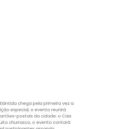
tlântida chega pela primeira vez a
dição especial, o evento reunirá
artões-postais da cidade: o Cais
uito churrasco, o evento contará
il participantes assando