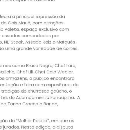
lebra a principal expressão da
do Cais Mauá, com atrações
o Paleta, espaço exclusivo com
 de assados comandadas por
o, NB Steak, Assado Raiz e Marquês
ndo uma grande variedade de cortes
nomes como Brasa Negra, Chef Lara,
aúcho, Chef Lili, Chef Daia Webler,
dos armazéns, o público encontrará
mentação e feira com expositores da
a tradição do churrasco gaúcho, o
etes do Acampamento Farroupilha. A
l de Tonho Crocco e Banda,
ão da “Melhor Paleta”, em que os
 jurados. Nesta edição, a disputa