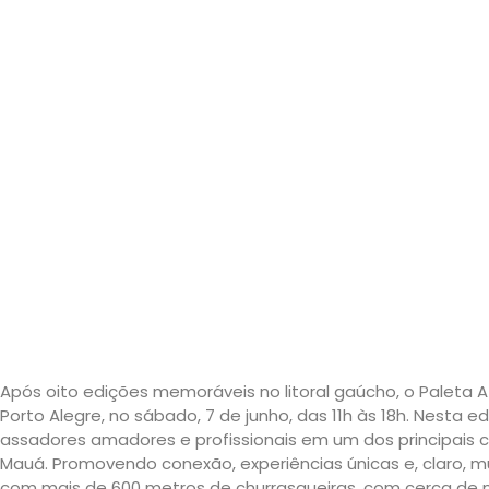
Após oito edições memoráveis no litoral gaúcho, o Paleta A
Porto Alegre, no sábado, 7 de junho, das 11h às 18h. Nesta e
assadores amadores e profissionais em um dos principais c
Mauá. Promovendo conexão, experiências únicas e, claro, m
com mais de 600 metros de churrasqueiras, com cerca de m