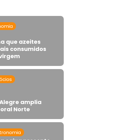
nomia
a que azeites
ais consumidos
avirgem
ócios
Alegre amplia
oral Norte
tronomia