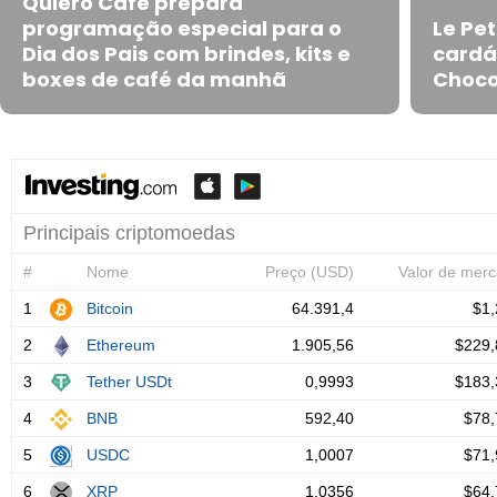
Quiero Café prepara
programação especial para o
Le Pe
Dia dos Pais com brindes, kits e
cardá
boxes de café da manhã
Choco