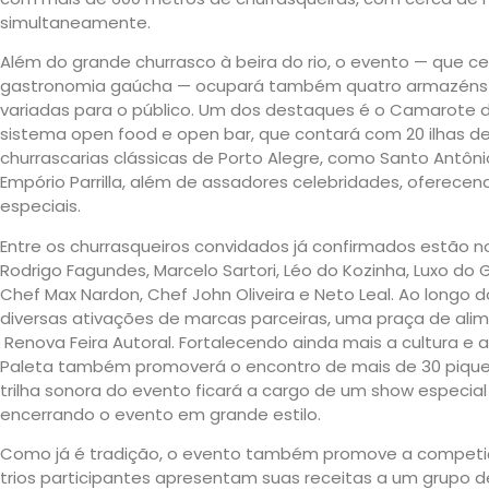
simultaneamente.
Além do grande churrasco à beira do rio, o evento — que ce
gastronomia gaúcha — ocupará também quatro armazéns 
variadas para o público. Um dos destaques é o Camarote d
sistema open food e open bar, que contará com 20 ilhas
churrascarias clássicas de Porto Alegre, como Santo Antôni
Empório Parrilla, além de assadores celebridades, oferece
especiais.
Entre os churrasqueiros convidados já confirmados estão 
Rodrigo Fagundes, Marcelo Sartori, Léo do Kozinha, Luxo do G
Chef Max Nardon, Chef John Oliveira e Neto Leal. Ao longo 
diversas ativações de marcas parceiras, uma praça de ali
Renova Feira Autoral. Fortalecendo ainda mais a cultura e 
Paleta também promoverá o encontro de mais de 30 piqu
trilha sonora do evento ficará a cargo de um show especia
encerrando o evento em grande estilo.
Como já é tradição, o evento também promove a competiç
trios participantes apresentam suas receitas a um grupo de