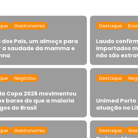
que
Gastronomia
Destaque
Eco
a dos Pais, um almoço para
Laudo confirm
 a saudade da mamma e
importados m
nna
não são extr
que
Negócios
Destaque
Neg
 da Copa 2026 movimentou
os bares do que a maioria
Unimed Porto 
gos do Brasil
atuação no Lit
que
Gastronomia
Destaque
Gas