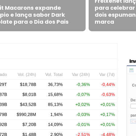
Freixenet lan
tit Macarons expande
para celebrar
pio e lança sabor Dark
dois espumant
late para o Dia dos Pais
marca