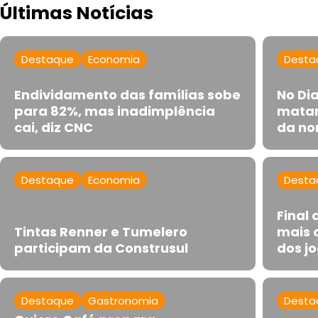
Últimas Notícias
Destaque
Economia
Desta
Endividamento das famílias sobe
No Di
para 82%, mas inadimplência
matar
cai, diz CNC
da no
Destaque
Economia
Desta
Final
Tintas Renner e Tumelero
mais 
participam da Construsul
dos jo
Destaque
Gastronomia
Desta