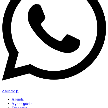
Anuncie já
Agenda
Agronegócio
Economia