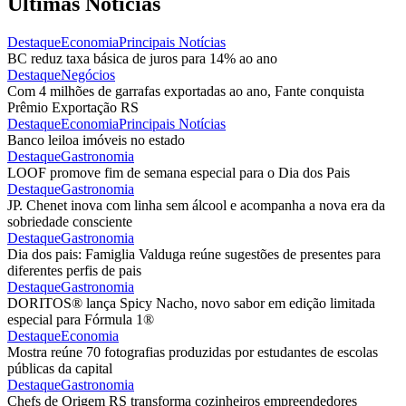
Últimas Notícias
Destaque
Economia
Principais Notícias
BC reduz taxa básica de juros para 14% ao ano
Destaque
Negócios
Com 4 milhões de garrafas exportadas ao ano, Fante conquista
Prêmio Exportação RS
Destaque
Economia
Principais Notícias
Banco leiloa imóveis no estado
Destaque
Gastronomia
LOOF promove fim de semana especial para o Dia dos Pais
Destaque
Gastronomia
JP. Chenet inova com linha sem álcool e acompanha a nova era da
sobriedade consciente
Destaque
Gastronomia
Dia dos pais: Famiglia Valduga reúne sugestões de presentes para
diferentes perfis de pais
Destaque
Gastronomia
DORITOS® lança Spicy Nacho, novo sabor em edição limitada
especial para Fórmula 1®
Destaque
Economia
Mostra reúne 70 fotografias produzidas por estudantes de escolas
públicas da capital
Destaque
Gastronomia
Chefs de Origem RS transforma cozinheiros empreendedores