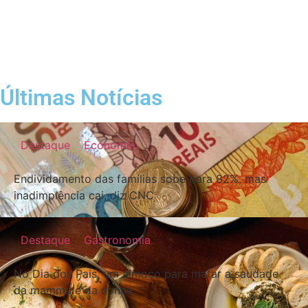
Últimas Notícias
Destaque
Economia
Endividamento das famílias sobe para 82%, mas
inadimplência cai, diz CNC
Destaque
Gastronomia
No Dia dos Pais, um almoço para matar a saudade
da mamma e da nonna