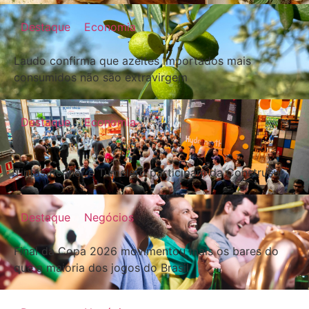
Destaque
Economia
Laudo confirma que azeites importados mais
consumidos não são extravirgem
Destaque
Economia
Tintas Renner e Tumelero participam da Construsul
Destaque
Negócios
Final da Copa 2026 movimentou mais os bares do
que a maioria dos jogos do Brasil