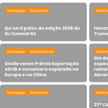
Destaque
Economia
Desta
Ijuí será palco da edição 2026 do
Havan
ELI Summit RS
Trama
Destaque
Gastronomia
Desta
Dia d
Docile vence Prêmio Exportação
expec
ADVB e comemora expansão na
resta
Europa e na China
Abras
Destaque
Economia
Desta
27ª Co