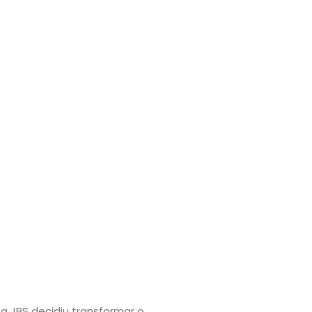
a JBS decidiu transformar o