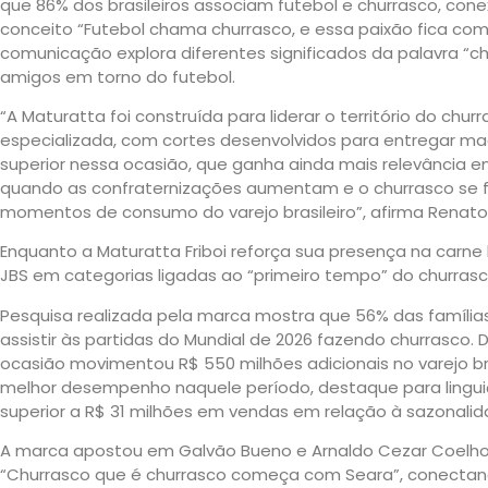
que 86% dos brasileiros associam futebol e churrasco, con
conceito “Futebol chama churrasco, e essa paixão fica co
comunicação explora diferentes significados da palavra “ch
amigos em torno do futebol.
“A Maturatta foi construída para liderar o território do chur
especializada, com cortes desenvolvidos para entregar ma
superior nessa ocasião, que ganha ainda mais relevância 
quando as confraternizações aumentam e o churrasco se f
momentos de consumo do varejo brasileiro”, afirma Renato 
Enquanto a Maturatta Friboi reforça sua presença na carne
JBS em categorias ligadas ao “primeiro tempo” do churrasc
Pesquisa realizada pela marca mostra que 56% das famílias
assistir às partidas do Mundial de 2026 fazendo churrasco.
ocasião movimentou R$ 550 milhões adicionais no varejo bra
melhor desempenho naquele período, destaque para lingui
superior a R$ 31 milhões em vendas em relação à sazonalid
A marca apostou em Galvão Bueno e Arnaldo Cezar Coelho
“Churrasco que é churrasco começa com Seara”, conectan