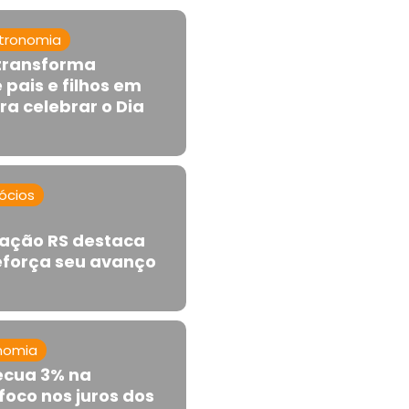
tronomia
 transforma
e pais e filhos em
a celebrar o Dia
ócios
tação RS destaca
eforça seu avanço
nomia
ecua 3% na
oco nos juros dos