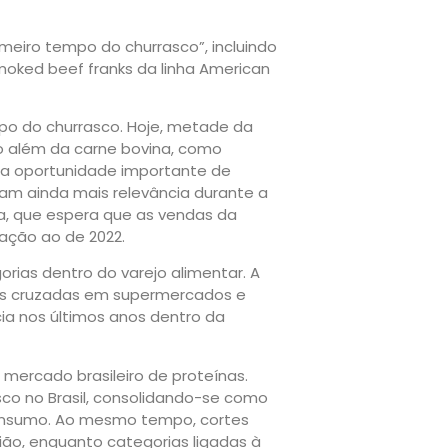
meiro tempo do churrasco”, incluindo
moked beef franks da linha American
po do churrasco. Hoje, metade da
o além da carne bovina, como
uma oportunidade importante de
m ainda mais relevância durante a
a, que espera que as vendas da
ação ao de 2022.
ias dentro do varejo alimentar. A
ndas cruzadas em supermercados e
ia nos últimos anos dentro da
rcado brasileiro de proteínas.
sco no Brasil, consolidando-se como
onsumo. Ao mesmo tempo, cortes
ão, enquanto categorias ligadas à