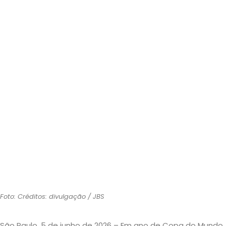
Foto: Créditos: divulgação / JBS
São Paulo, 5 de junho de 2026 – Em ano de Copa do Mundo, 