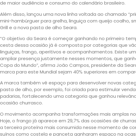
de maior audiência e consumo do calendário brasileiro.
Além disso, lançou uma nova linha voltada ao chamado “pri
mini-hambúrguer para grelha, linguiça com queijo coalho, s
Grill e a nova pasta de alho Seara.
“O objetivo da Seara é começar ganhando no primeiro tem
cesta dessa ocasião já é composta por categorias que vã
linguiças, frango, aperitivos e acompanhamentos. Existe 
ampliar presença justamente nesses momentos, que ganha
Copa do Mundo”, afirma João Campos, presidente da Sear
marca para este Mundial sejam 40% superiores em compar
A marca também vê espaço para desenvolver novas categor
pasta de alho, por exemplo, foi criada para estimular ve
padarias, fortalecendo uma categoria que ganhou relevânc
ocasião churrasco.
O movimento acompanha transformações mais amplas no me
Hoje, o frango já aparece em 29,7% das ocasiões de churra
a terceira proteína mais consumida nesse momento de c
suínos como costela e panceta ganharam espaço na ocasi