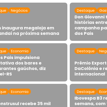
que
Negócios
Destaque
Gas
Don Giovanni
histórias entr
 inaugura megaloja em
campanha par
ndaí na próxima semana
dos Pais
que
Economia
Destaque
Neg
os Pais impulsiona
tativa dos bares e
Prêmio Expor
urantes gaúchos, diz
DaColônia e r
el-RS
internacional
que
Economia
Destaque
Eco
Ibovespa B3 r
nstrusul recebe 35 mil
semana, com f