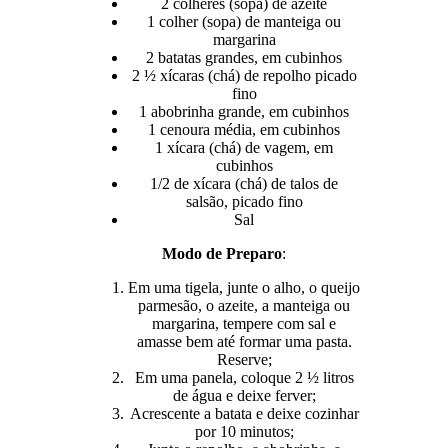
2 colheres (sopa) de azeite
1 colher (sopa) de manteiga ou
margarina
2 batatas grandes, em cubinhos
2 ½ xícaras (chá) de repolho picado
fino
1 abobrinha grande, em cubinhos
1 cenoura média, em cubinhos
1 xícara (chá) de vagem, em
cubinhos
1/2 de xícara (chá) de talos de
salsão, picado fino
Sal
Modo de Preparo
:
Em uma tigela, junte o alho, o queijo
parmesão, o azeite, a manteiga ou
margarina, tempere com sal e
amasse bem até formar uma pasta.
Reserve;
Em uma panela, coloque 2 ½ litros
de água e deixe ferver;
Acrescente a batata e deixe cozinhar
por 10 minutos;