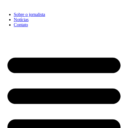
Ir
para
Sobre o jornalista
o
Notícias
conteúdo
Contato