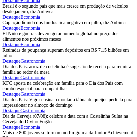
Destaque
Economia
Brasil é o segundo país que mais cresce em produção de veículos
desde janeiro, diz Anfavea
Destaque
Economia
Captação líquida dos fundos fica negativa em julho, diz Anbima
Destaque
Economia
El Niño e guerras devem gerar aumento global no preço dos
alimentos nos próximos meses
Destaque
Economia
Retiradas da poupança superam depósitos em R$ 7,15 bilhões em
julho
Destaque
Gastronomia
Dia dos Pais: arroz de costelinha é sugestão de receita para reunir a
família ao redor da mesa
Destaque
Gastronomia
KFC aposta na celebração em família para o Dia dos Pais com
combo especial para compartilhar
Destaque
Gastronomia
Dia dos Pais: Vigor ensina a montar a tábua de queijos perfeita para
impressionar no almoço de domingo
Destaque
Gastronomia
Dia da Cerveja (07/08): celebre a data com a Costelinha Suína na
Cerveja do Divino Fogão
Destaque
Economia
Mais de 800 jovens se formam no Programa da Junior Achievement