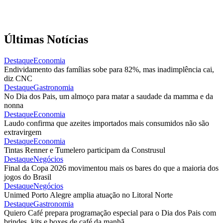
Últimas Notícias
Destaque
Economia
Endividamento das famílias sobe para 82%, mas inadimplência cai,
diz CNC
Destaque
Gastronomia
No Dia dos Pais, um almoço para matar a saudade da mamma e da
nonna
Destaque
Economia
Laudo confirma que azeites importados mais consumidos não são
extravirgem
Destaque
Economia
Tintas Renner e Tumelero participam da Construsul
Destaque
Negócios
Final da Copa 2026 movimentou mais os bares do que a maioria dos
jogos do Brasil
Destaque
Negócios
Unimed Porto Alegre amplia atuação no Litoral Norte
Destaque
Gastronomia
Quiero Café prepara programação especial para o Dia dos Pais com
brindes, kits e boxes de café da manhã