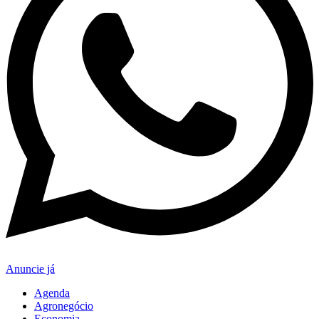
Anuncie já
Agenda
Agronegócio
Economia