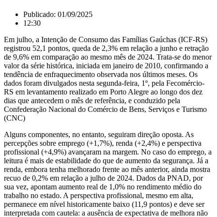
Publicado:
01/09/2025
12:30
Em julho, a Intenção de Consumo das Famílias Gaúchas (ICF-RS)
registrou 52,1 pontos, queda de 2,3% em relação a junho e retração
de 9,6% em comparação ao mesmo mês de 2024. Trata-se do menor
valor da série histórica, iniciada em janeiro de 2010, confirmando a
tendência de enfraquecimento observada nos últimos meses. Os
dados foram divulgados nesta segunda-feira, 1º, pela Fecomércio-
RS em levantamento realizado em Porto Alegre ao longo dos dez
dias que antecedem o mês de referência, e conduzido pela
Confederação Nacional do Comércio de Bens, Serviços e Turismo
(CNC)
Alguns componentes, no entanto, seguiram direção oposta. As
percepções sobre emprego (+1,7%), renda (+2,4%) e perspectiva
profissional (+4,9%) avançaram na margem. No caso do emprego, a
leitura é mais de estabilidade do que de aumento da segurança. Já a
renda, embora tenha melhorado frente ao mês anterior, ainda mostra
recuo de 0,2% em relação a julho de 2024. Dados da PNAD, por
sua vez, apontam aumento real de 1,0% no rendimento médio do
trabalho no estado. A perspectiva profissional, mesmo em alta,
permanece em nível historicamente baixo (11,9 pontos) e deve ser
interpretada com cautela: a ausência de expectativa de melhora não