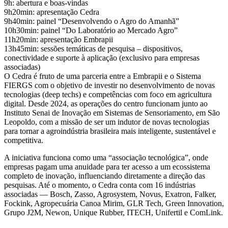
9h: abertura e boas-vindas
9h20min: apresentação Cedra
9h40min: painel “Desenvolvendo o Agro do Amanhã”
10h30min: painel “Do Laboratório ao Mercado Agro”
11h20min: apresentação Embrapii
13h45min: sessões temáticas de pesquisa – dispositivos,
conectividade e suporte à aplicação (exclusivo para empresas
associadas)
O Cedra é fruto de uma parceria entre a Embrapii e o Sistema
FIERGS com o objetivo de investir no desenvolvimento de novas
tecnologias (deep techs) e competências com foco em agricultura
digital. Desde 2024, as operações do centro funcionam junto ao
Instituto Senai de Inovação em Sistemas de Sensoriamento, em São
Leopoldo, com a missão de ser um indutor de novas tecnologias
para tornar a agroindústria brasileira mais inteligente, sustentável e
competitiva.
A iniciativa funciona como uma “associação tecnológica”, onde
empresas pagam uma anuidade para ter acesso a um ecossistema
completo de inovação, influenciando diretamente a direção das
pesquisas. Até o momento, o Cedra conta com 16 indústrias
associadas — Bosch, Zasso, Agrosystem, Novus, Exatron, Falker,
Fockink, Agropecuária Canoa Mirim, GLR Tech, Green Innovation,
Grupo J2M, Newon, Unique Rubber, ITECH, Unifertil e ComLink.