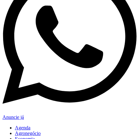
Anuncie já
Agenda
Agronegócio
Economia