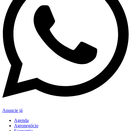
Anuncie já
Agenda
Agronegócio
Economia