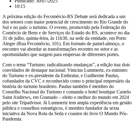
Publicado:
30/07/2025
10:15
A próxima edição do Fecomércio-RS Debate será dedicada a um
dos setores com maior potencial de crescimento no Rio Grande do
Sul e no país: o turismo. O evento, promovido pela Federação do
Comércio de Bens e de Serviços do Estado do RS, acontece no dia
31 de julho, quinta-feira, às 11h30, na sede da entidade, em Porto
Alegre (Rua Fecomércio, 101). Em formato de painel-almoço, o
encontro vai abordar as transformações recentes no setor e as
oportunidades que surgem para empresas de diferentes portes.
Com o tema “Turismo: radicalizando mudanças”, a edição traz dois
convidados de destaque nacional: Vinicius Lummertz, ex-ministro
do Turismo e ex-presidente da Embratur, e Guilherme Paulus,
cofundador da CVC e reconhecido como o principal empresário da
história do turismo brasileiro. Paulus também é membro do
Conselho Nacional do Turismo e comanda o hotel boutique Castelo
Saint Andrews, em Gramado – eleito o melhor do mundo em 2024
pelo site Tripadvisor. Já Lummertz tem ampla experiência em gestão
pública e conselhos estratégicos, é membro fundador da sexta
iniciativa da Nova Rota da Seda e coautor do livro O Mundo Pós-
Pandemia.