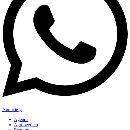
Anuncie já
Agenda
Agronegócio
Economia