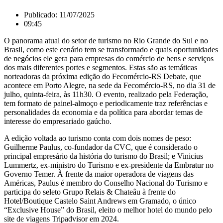
Publicado:
11/07/2025
09:45
O panorama atual do setor de turismo no Rio Grande do Sul e no
Brasil, como este cenário tem se transformado e quais oportunidades
de negócios ele gera para empresas do comércio de bens e serviços
dos mais diferentes portes e segmentos. Estas são as temáticas
norteadoras da próxima edição do Fecomércio-RS Debate, que
acontece em Porto Alegre, na sede da Fecomércio-RS, no dia 31 de
julho, quinta-feira, às 11h30. O evento, realizado pela Federação,
tem formato de painel-almoço e periodicamente traz referências e
personalidades da economia e da política para abordar temas de
interesse do empresariado gaúcho.
A edição voltada ao turismo conta com dois nomes de peso:
Guilherme Paulus, co-fundador da CVC, que é considerado o
principal empresário da história do turismo do Brasil; e Vinicius
Lummertz, ex-ministro do Turismo e ex-presidente da Embratur no
Governo Temer. À frente da maior operadora de viagens das
Américas, Paulus é membro do Conselho Nacional do Turismo e
participa do seleto Grupo Relais & Chateâu à frente do
Hotel/Boutique Castelo Saint Andrews em Gramado, o único
“Exclusive House” do Brasil, eleito o melhor hotel do mundo pelo
site de viagens Tripadvisor em 2024.