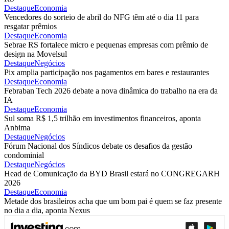
Destaque
Economia
Vencedores do sorteio de abril do NFG têm até o dia 11 para
resgatar prêmios
Destaque
Economia
Sebrae RS fortalece micro e pequenas empresas com prêmio de
design na Movelsul
Destaque
Negócios
Pix amplia participação nos pagamentos em bares e restaurantes
Destaque
Economia
Febraban Tech 2026 debate a nova dinâmica do trabalho na era da
IA
Destaque
Economia
Sul soma R$ 1,5 trilhão em investimentos financeiros, aponta
Anbima
Destaque
Negócios
Fórum Nacional dos Síndicos debate os desafios da gestão
condominial
Destaque
Negócios
Head de Comunicação da BYD Brasil estará no CONGREGARH
2026
Destaque
Economia
Metade dos brasileiros acha que um bom pai é quem se faz presente
no dia a dia, aponta Nexus