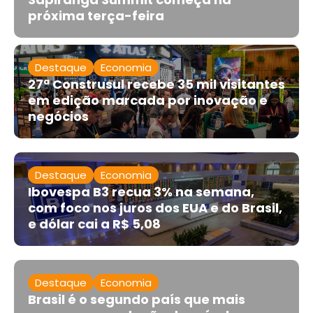
próxima terça-feira
Destaque
Economia
27ª Construsul recebe 35 mil visitantes
em edição marcada por inovação e
negócios
Destaque
Economia
Ibovespa B3 recua 3% na semana,
com foco nos juros dos EUA e do Brasil,
e dólar cai a R$ 5,08
Destaque
Economia
Brasil é o segundo país que mais