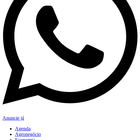
Anuncie já
Agenda
Agronegócio
Economia