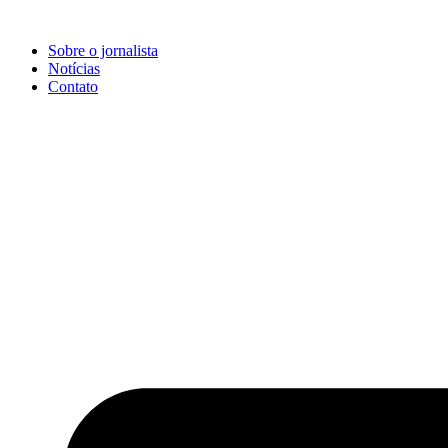
Ir
para
Sobre o jornalista
o
Notícias
conteúdo
Contato