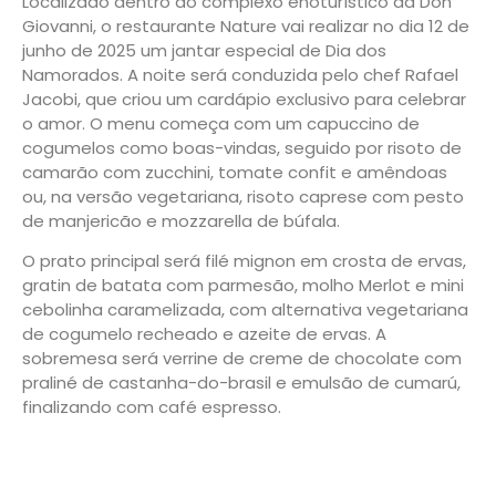
Localizado dentro do complexo enoturístico da Don
Giovanni, o restaurante Nature vai realizar no dia 12 de
junho de 2025 um jantar especial de Dia dos
Namorados. A noite será conduzida pelo chef Rafael
Jacobi, que criou um cardápio exclusivo para celebrar
o amor. O menu começa com um capuccino de
cogumelos como boas-vindas, seguido por risoto de
camarão com zucchini, tomate confit e amêndoas
ou, na versão vegetariana, risoto caprese com pesto
de manjericão e mozzarella de búfala.
O prato principal será filé mignon em crosta de ervas,
gratin de batata com parmesão, molho Merlot e mini
cebolinha caramelizada, com alternativa vegetariana
de cogumelo recheado e azeite de ervas. A
sobremesa será verrine de creme de chocolate com
praliné de castanha-do-brasil e emulsão de cumarú,
finalizando com café espresso.