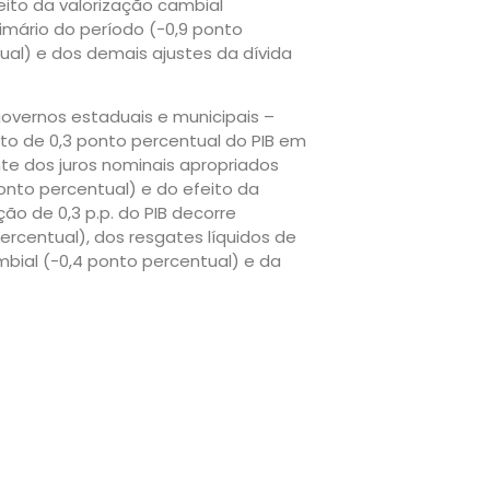
eito da valorização cambial
imário do período (-0,9 ponto
tual) e dos demais ajustes da dívida
overnos estaduais e municipais –
ento de 0,3 ponto percentual do PIB em
nte dos juros nominais apropriados
ponto percentual) e do efeito da
ão de 0,3 p.p. do PIB decorre
ercentual), dos resgates líquidos de
mbial (-0,4 ponto percentual) e da