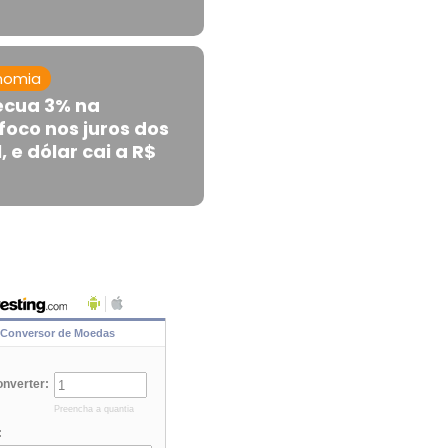
nomia
ecua 3% na
oco nos juros dos
, e dólar cai a R$