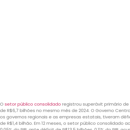
O
setor público consolidado
registrou superávit primário de 
de R$6,7 bilhões no mesmo mês de 2024. O Governo Central f
os governos regionais e as empresas estatais, tiveram défi
de R$1,4 bilhão. Em 12 meses, o setor público consolidado ac
0,05% do PIB, ante déficit de R$13,5 bilhões, 0,11% do PIB, a