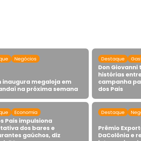
que
Negócios
Destaque
Gas
Don Giovanni
histórias entr
 inaugura megaloja em
campanha par
ndaí na próxima semana
dos Pais
que
Economia
Destaque
Neg
os Pais impulsiona
tativa dos bares e
Prêmio Expor
urantes gaúchos, diz
DaColônia e r