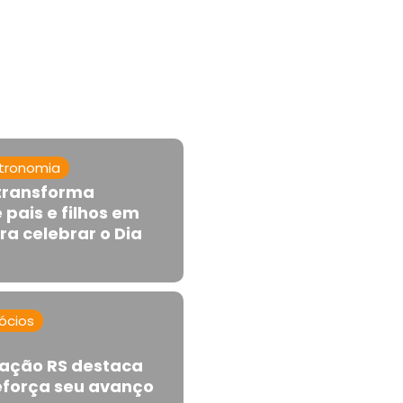
tronomia
 transforma
e pais e filhos em
a celebrar o Dia
ócios
tação RS destaca
eforça seu avanço