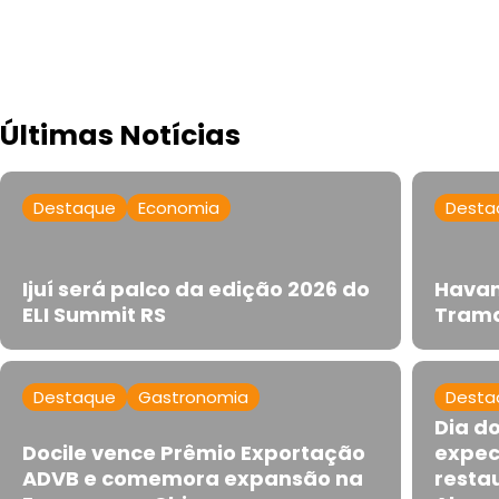
Últimas Notícias
Destaque
Economia
Desta
Ijuí será palco da edição 2026 do
Havan
ELI Summit RS
Trama
Destaque
Gastronomia
Desta
Dia d
Docile vence Prêmio Exportação
expec
ADVB e comemora expansão na
resta