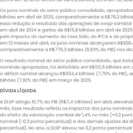
Os juros nominais do setor público consolidado, apropria
bilhões em abril de 2025, comparativamente a R$76,3 bilhõe
essa redução o resultado das operações de
swap
cambial 
em abril de 2024 e ganho de R$15,8 bilhões em abril de 20
pelo impacto do aumento da taxa Selic, do IPCA e do próp
em 12 meses até abril, os juros nominais alcançaram R$928,4 
comparativamente a R$776,3 bilhões (6,93% do PIB) nos doz
O resultado nominal do setor público consolidado, que inclui
nominais apropriados, foi deficitário em R$55,5 bilhões e
o déficit nominal alcançou R$934,4 bilhões (7,76% do PIB), 
bilhões (7,92% do PIB) em março de 2025.
DÍVIDA LÍQUIDA
​A DLSP atingiu 61,7% do PIB (R$7,4 trilhões) em abril, elevan
mês. Esse resultado refletiu os impactos dos juros nominai
do efeito da valorização cambial de 1,4% no mês (+0,2 pont
nominal (-0,3 ponto percentual) e dos demais ajustes da dí
percentual). No ano, a DLSP elevou-se 0,2 ponto percentual d