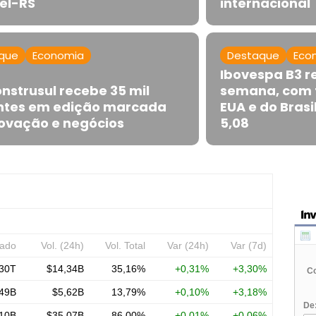
el-RS
internacional
que
Economia
Destaque
Eco
Ibovespa B3 r
nstrusul recebe 35 mil
semana, com f
antes em edição marcada
EUA e do Brasil
novação e negócios
5,08