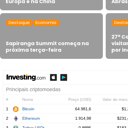
Europa e na China
Abras
Destaque
Economia
Desta
27ª Co
Sapiranga Summit começa na
visit
próxima terça-feira
por i