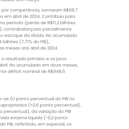
dos por competência, somaram R$69,7
s em abril de 2024. Contribuiu para
no período (perda de R$11,2 bilhões
25), contrabalançado parcialmente
rio estoque da dívida. No acumulado
bilhões (7,71% do PIB),
e meses até abril de 2024.
 o resultado primário e os juros
m abril. No acumulado em doze meses,
ante déficit nominal de R$948,5
do-se 0,1 ponto percentual do PIB no
s apropriados (+0,6 ponto percentual),
o percentual), da variação do PIB
vida externa líquida (-0,2 ponto
o PIB, refletindo, em especial, os