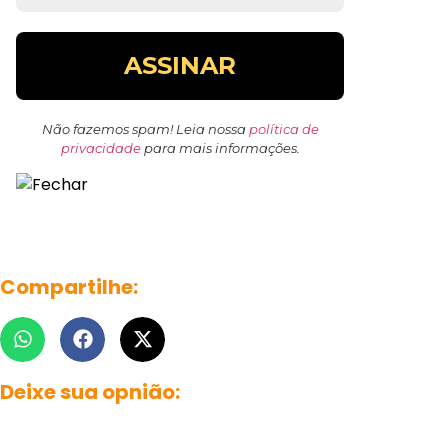
Não fazemos spam! Leia nossa
política de
privacidade
para mais informações.
Compartilhe:
Deixe sua opnião: