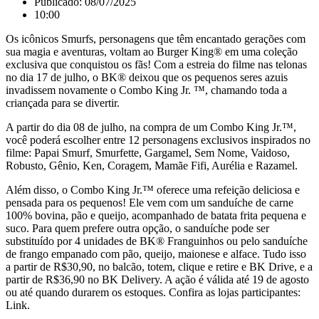
Publicado:
08/07/2025
10:00
Os icônicos Smurfs, personagens que têm encantado gerações com
sua magia e aventuras, voltam ao Burger King® em uma coleção
exclusiva que conquistou os fãs! Com a estreia do filme nas telonas
no dia 17 de julho, o BK® deixou que os pequenos seres azuis
invadissem novamente o Combo King Jr. ™, chamando toda a
criançada para se divertir.
A partir do dia 08 de julho, na compra de um Combo King Jr.™,
você poderá escolher entre 12 personagens exclusivos inspirados no
filme: Papai Smurf, Smurfette, Gargamel, Sem Nome, Vaidoso,
Robusto, Gênio, Ken, Coragem, Mamãe Fifi, Aurélia e Razamel.
Além disso, o Combo King Jr.™ oferece uma refeição deliciosa e
pensada para os pequenos! Ele vem com um sanduíche de carne
100% bovina, pão e queijo, acompanhado de batata frita pequena e
suco. Para quem prefere outra opção, o sanduíche pode ser
substituído por 4 unidades de BK® Franguinhos ou pelo sanduíche
de frango empanado com pão, queijo, maionese e alface. Tudo isso
a partir de R$30,90, no balcão, totem, clique e retire e BK Drive, e a
partir de R$36,90 no BK Delivery. A ação é válida até 19 de agosto
ou até quando durarem os estoques. Confira as lojas participantes:
Link.