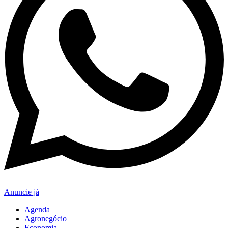
Anuncie já
Agenda
Agronegócio
Economia