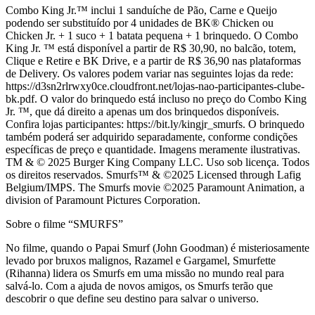
Combo King Jr.™ inclui 1 sanduíche de Pão, Carne e Queijo
podendo ser substituído por 4 unidades de BK® Chicken ou
Chicken Jr. + 1 suco + 1 batata pequena + 1 brinquedo. O Combo
King Jr. ™ está disponível a partir de R$ 30,90, no balcão, totem,
Clique e Retire e BK Drive, e a partir de R$ 36,90 nas plataformas
de Delivery. Os valores podem variar nas seguintes lojas da rede:
https://d3sn2rlrwxy0ce.cloudfront.net/lojas-nao-participantes-clube-
bk.pdf. O valor do brinquedo está incluso no preço do Combo King
Jr. ™, que dá direito a apenas um dos brinquedos disponíveis.
Confira lojas participantes: https://bit.ly/kingjr_smurfs. O brinquedo
também poderá ser adquirido separadamente, conforme condições
específicas de preço e quantidade. Imagens meramente ilustrativas.
TM & © 2025 Burger King Company LLC. Uso sob licença. Todos
os direitos reservados. Smurfs™ & ©2025 Licensed through Lafig
Belgium/IMPS. The Smurfs movie ©2025 Paramount Animation, a
division of Paramount Pictures Corporation.
Sobre o filme “SMURFS”
No filme, quando o Papai Smurf (John Goodman) é misteriosamente
levado por bruxos malignos, Razamel e Gargamel, Smurfette
(Rihanna) lidera os Smurfs em uma missão no mundo real para
salvá-lo. Com a ajuda de novos amigos, os Smurfs terão que
descobrir o que define seu destino para salvar o universo.