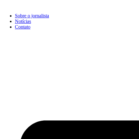
Ir
para
Sobre o jornalista
o
Notícias
conteúdo
Contato