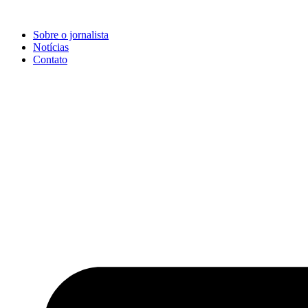
Ir
para
Sobre o jornalista
o
Notícias
conteúdo
Contato