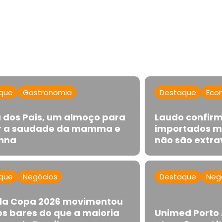
que
Gastronomia
Destaque
Eco
a dos Pais, um almoço para
Laudo confirm
 a saudade da mamma e
importados m
nna
não são extr
que
Negócios
Destaque
Neg
 da Copa 2026 movimentou
os bares do que a maioria
Unimed Porto 