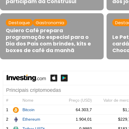
participam da Construsul
dos jo
Destaque
Gastronomia
Desta
Quiero Café prepara
programação especial para o
Le Pe
Dia dos Pais com brindes, kits e
cardá
boxes de café da manhã
Choco