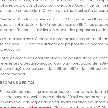
bilhões para a conciliação com credores. Quem tiver um pr
a chance de participar. O prazo para manifestação encerra
Desde 2019, já foram celebrados 41.120 acordos, resultand
passivo total devido. Na 8ª rodada mais de 85% das propo
pessoas físicas. O valor líquido médio das propostas foi de R
O mais importante é manter o precatório sempre atualizado
feitas pela CCP não resultaram em propostas de acordo p
precatórios.
Entre os processos contemplados na possibilidade de conci
referentes à desapropriação, como um precatório de 198
à conciliação, precatórios de 1996, de 1997 e de 1998, cons
nesta rodada.
REGRAS DO EDITAL
Esses são apenas alguns dos processos contemplados na 
Estado espera conciliar com mais de 30 mil credores nesta 
devem seguir as regras do edital, manifestando seu inter
eletrônico
no
sistema eproc2g
, disponibilizado pelo TJRS.