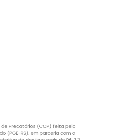
de Precatórios (CCP) feita pelo
ado (PGE-RS), em parceria com o
ctativa de destinar mais de R$ 3,3