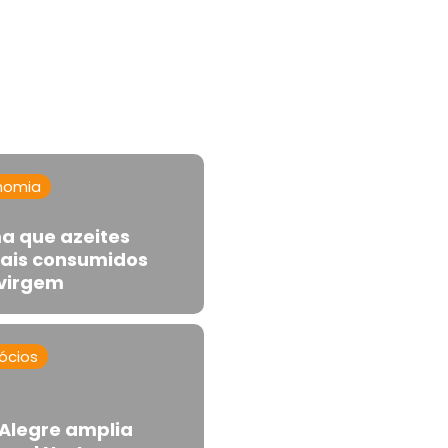
nomia
a que azeites
ais consumidos
avirgem
ócios
Alegre amplia