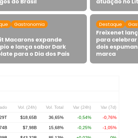
gos do Brasil
atuação no Lit
que
Gastronomia
Destaque
Gas
Freixenet lan
tit Macarons expande
para celebrar
pio e lança sabor Dark
dois espumant
late para o Dia dos Pais
marca