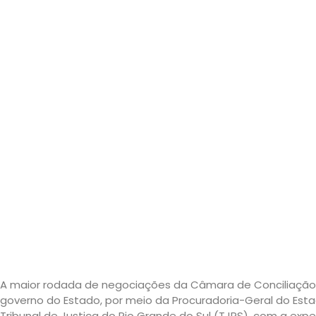
A maior rodada de negociações da Câmara de Conciliação 
governo do Estado, por meio da Procuradoria-Geral do Est
Tribunal de Justiça do Rio Grande do Sul (TJRS), com a expe