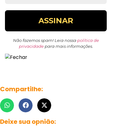
Não fazemos spam! Leia nossa
política de
privacidade
para mais informações.
Compartilhe:
Deixe sua opnião: