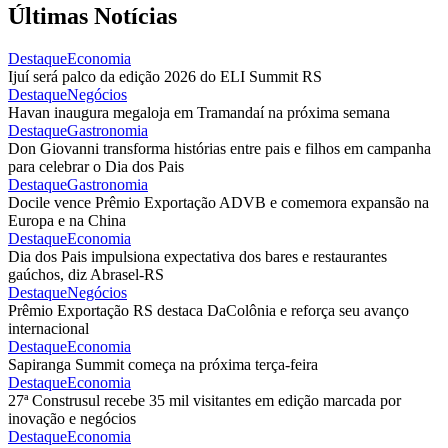
Últimas Notícias
Destaque
Economia
Ijuí será palco da edição 2026 do ELI Summit RS
Destaque
Negócios
Havan inaugura megaloja em Tramandaí na próxima semana
Destaque
Gastronomia
Don Giovanni transforma histórias entre pais e filhos em campanha
para celebrar o Dia dos Pais
Destaque
Gastronomia
Docile vence Prêmio Exportação ADVB e comemora expansão na
Europa e na China
Destaque
Economia
Dia dos Pais impulsiona expectativa dos bares e restaurantes
gaúchos, diz Abrasel-RS
Destaque
Negócios
Prêmio Exportação RS destaca DaColônia e reforça seu avanço
internacional
Destaque
Economia
Sapiranga Summit começa na próxima terça-feira
Destaque
Economia
27ª Construsul recebe 35 mil visitantes em edição marcada por
inovação e negócios
Destaque
Economia