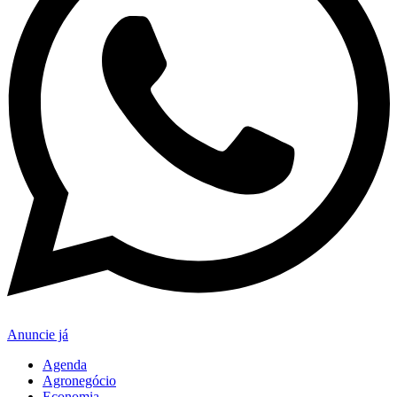
Anuncie já
Agenda
Agronegócio
Economia