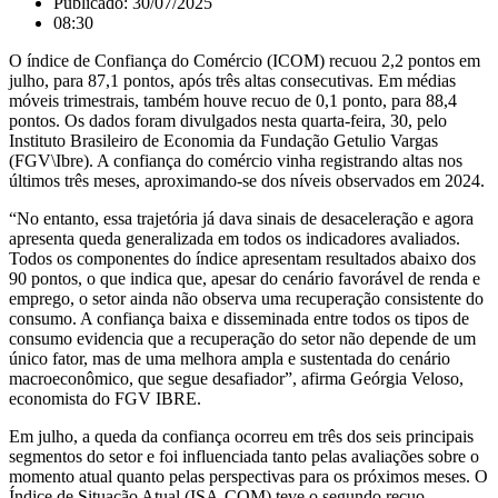
Publicado:
30/07/2025
08:30
O índice de Confiança do Comércio (ICOM) recuou 2,2 pontos em
julho, para 87,1 pontos, após três altas consecutivas. Em médias
móveis trimestrais, também houve recuo de 0,1 ponto, para 88,4
pontos. Os dados foram divulgados nesta quarta-feira, 30, pelo
Instituto Brasileiro de Economia da Fundação Getulio Vargas
(FGV\Ibre). A confiança do comércio vinha registrando altas nos
últimos três meses, aproximando-se dos níveis observados em 2024.
“No entanto, essa trajetória já dava sinais de desaceleração e agora
apresenta queda generalizada em todos os indicadores avaliados.
Todos os componentes do índice apresentam resultados abaixo dos
90 pontos, o que indica que, apesar do cenário favorável de renda e
emprego, o setor ainda não observa uma recuperação consistente do
consumo. A confiança baixa e disseminada entre todos os tipos de
consumo evidencia que a recuperação do setor não depende de um
único fator, mas de uma melhora ampla e sustentada do cenário
macroeconômico, que segue desafiador”, afirma Geórgia Veloso,
economista do FGV IBRE.
Em julho, a queda da confiança ocorreu em três dos seis principais
segmentos do setor e foi influenciada tanto pelas avaliações sobre o
momento atual quanto pelas perspectivas para os próximos meses. O
Índice de Situação Atual (ISA-COM) teve o segundo recuo