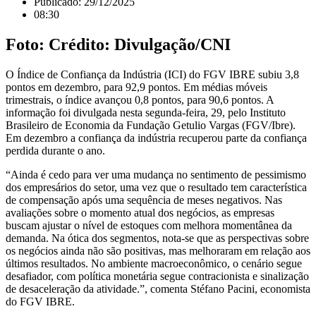
Publicado:
29/12/2025
08:30
Foto: Crédito: Divulgação/CNI
O Índice de Confiança da Indústria (ICI) do FGV IBRE subiu 3,8
pontos em dezembro, para 92,9 pontos. Em médias móveis
trimestrais, o índice avançou 0,8 pontos, para 90,6 pontos. A
informação foi divulgada nesta segunda-feira, 29, pelo Instituto
Brasileiro de Economia da Fundação Getulio Vargas (FGV/Ibre).
Em dezembro a confiança da indústria recuperou parte da confiança
perdida durante o ano.
“Ainda é cedo para ver uma mudança no sentimento de pessimismo
dos empresários do setor, uma vez que o resultado tem característica
de compensação após uma sequência de meses negativos. Nas
avaliações sobre o momento atual dos negócios, as empresas
buscam ajustar o nível de estoques com melhora momentânea da
demanda. Na ótica dos segmentos, nota-se que as perspectivas sobre
os negócios ainda não são positivas, mas melhoraram em relação aos
últimos resultados. No ambiente macroeconômico, o cenário segue
desafiador, com política monetária segue contracionista e sinalização
de desaceleração da atividade.”, comenta Stéfano Pacini, economista
do FGV IBRE.