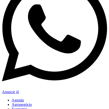
Anuncie já
Agenda
Agronegócio
Economia