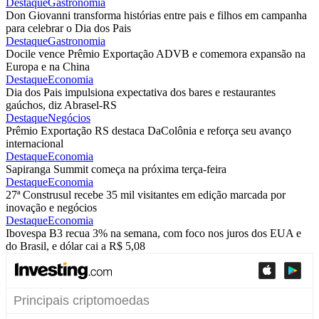
Destaque
Gastronomia
Don Giovanni transforma histórias entre pais e filhos em campanha
para celebrar o Dia dos Pais
Destaque
Gastronomia
Docile vence Prêmio Exportação ADVB e comemora expansão na
Europa e na China
Destaque
Economia
Dia dos Pais impulsiona expectativa dos bares e restaurantes
gaúchos, diz Abrasel-RS
Destaque
Negócios
Prêmio Exportação RS destaca DaColônia e reforça seu avanço
internacional
Destaque
Economia
Sapiranga Summit começa na próxima terça-feira
Destaque
Economia
27ª Construsul recebe 35 mil visitantes em edição marcada por
inovação e negócios
Destaque
Economia
Ibovespa B3 recua 3% na semana, com foco nos juros dos EUA e
do Brasil, e dólar cai a R$ 5,08