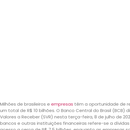
Milhões de brasileiros e
empresas
têm a oportunidade de r
um total de R$ 10 bilhões. O Banco Central do Brasil (BCB)
Valores a Receber (SVR) nesta terça-feira, 8 de julho de
bancos e outras instituições financeiras refere-se a dívida
acesso a cerca de R$ 7,5 bilhões, enquanto as empresas s