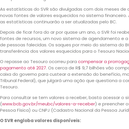
As estatísticas do SVR são divulgadas com dois meses de
novas fontes de valores esquecidos no sistema financeiro.
as estatísticas continuarão a ser atualizadas pelo BC.
Depois de ficar fora do ar por quase um ano, o SVR foi re
fontes de recursos, um novo sistema de agendamento e a p
de pessoas falecidas. Os saques por meio do sistema do B
transferência dos valores esquecidos para o Tesouro Nacion
O repasse ao Tesouro ocorreu para
compensar a prorrogaç
pagamento até 2027
. Os cerca de R$ 9,7 bilhões vão comp
caixa do governo para custear a extensão do benefício, m
Tribunal Federal), que julgará uma ação que questiona a c
Tesouro.
Para consultar se tem valores a receber, basta acessar o s
(
www.bcb.gov.br/meubc/valores-a-receber
) e preencher 
Pessoa Física) ou CNPJ (Cadastro Nacional da Pessoa Juríd
O SVR engloba valores disponíveis: