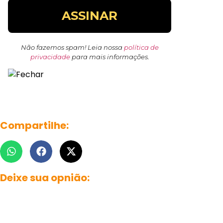
Não fazemos spam! Leia nossa
política de
privacidade
para mais informações.
Compartilhe:
Deixe sua opnião: