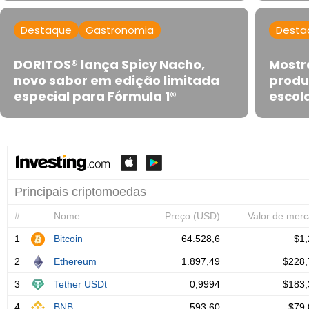
Destaque
Gastronomia
Desta
DORITOS® lança Spicy Nacho,
Mostr
novo sabor em edição limitada
produ
especial para Fórmula 1®
escola