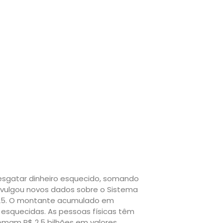
esgatar dinheiro esquecido, somando
 divulgou novos dados sobre o Sistema
 2025. O montante acumulado em
s esquecidas. As pessoas físicas têm
omam R$ 2,5 bilhões em valores