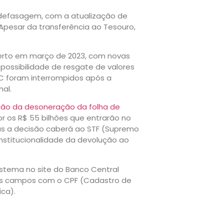
 defasagem, com a atualização de
 Apesar da transferência ao Tesouro,
aberto em março de 2023, com novas
ossibilidade de resgate de valores
C foram interrompidos após a
al.
ão da desoneração da folha de
or os R$ 55 bilhões que entrarão no
as a decisão caberá ao STF (Supremo
onstitucionalidade da devolução ao
istema no site do Banco Central
os campos com o CPF (Cadastro de
ica).