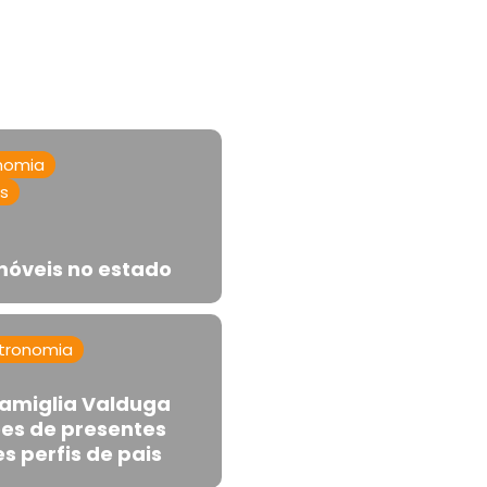
nomia
as
imóveis no estado
tronomia
 Famiglia Valduga
es de presentes
s perfis de pais