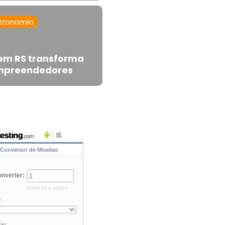
tronomia
em RS transforma
empreendedores