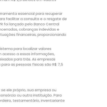
rramenta essencial para recuperar
ara facilitar a consulta e o resgate de
VR foi lançado pelo Banco Central
cerradas, cobranças indevidas e
ituações financeiras, proporcionando
istema para localizar valores
êm acesso a essas informações,
ixados para trás. As empresas
á para as pessoas físicas são R$ 7,5
 se ele próprio, sua empresa ou
nsórcio ou outra instituição. Para
rdeiro, testamentário, inventariante