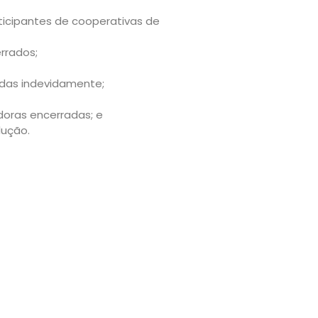
rticipantes de cooperativas de
rrados;
adas indevidamente;
idoras encerradas; e
lução.