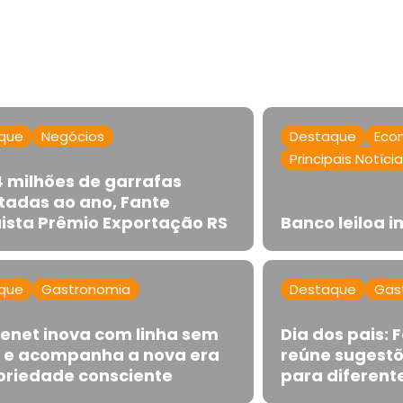
que
Negócios
Destaque
Eco
Principais Notíci
 milhões de garrafas
tadas ao ano, Fante
ista Prêmio Exportação RS
Banco leiloa 
que
Gastronomia
Destaque
Gas
henet inova com linha sem
Dia dos pais:
l e acompanha a nova era
reúne sugestõ
briedade consciente
para diferente