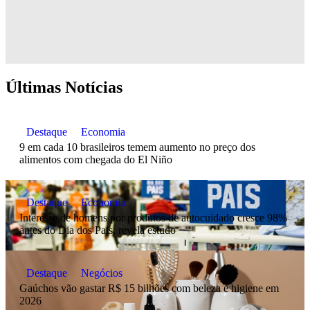
Últimas Notícias
Destaque
Economia
9 em cada 10 brasileiros temem aumento no preço dos
alimentos com chegada do El Niño
Destaque
Economia
Interesse de homens por produtos de autocuidado cresce 98%
antes do Dia dos Pais, revela estudo
Destaque
Negócios
Gaúchos vão gastar R$ 15 bilhões com beleza e higiene em
2026