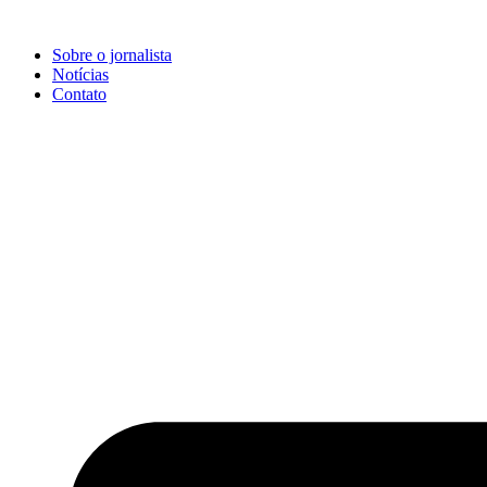
Ir
para
Sobre o jornalista
o
Notícias
conteúdo
Contato